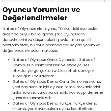
Oyuncu Yorumları ve
Değerlendirmeler
Gates of Olympus slot oyunu, Türkiye’deki oyuncular
arasında büyük bir ilgi görmüştür. Oyuncuların
deneyimlerini ve düşüncelerini paylaştıkları çeşitli
platformlarda, bu oyun hakkında çok sayıda yorum ve
değerlendirme bulunmaktadır.
Gates of Olympus Oyna: Oyuncular, Gates of
Olympus’un eşsiz grafikleri ve etkileyici ses
efektleriyle gerçekten etkileşimli bir deneyim
sunduğunu belirtiyorlar.
Gates of Olympus Demo Oyna: Demo versiyonu,
yeni başlayanlar için oyunun temel mekaniklerini
anlamalarına yardımcı olmakla kalmayıp, deneme
şansı da sunmaktadır.
Gates of Olympus Demo Türkçe: Türkçe demo
sürümü, yerel oyunculara oyunu kendi dilinde