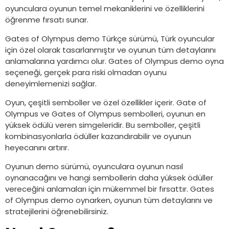
oyunculara oyunun temel mekaniklerini ve özelliklerini
öğrenme fırsatı sunar.
Gates of Olympus demo Türkçe sürümü, Türk oyuncular
için özel olarak tasarlanmıştır ve oyunun tüm detaylarını
anlamalarına yardımcı olur. Gates of Olympus demo oyna
seçeneği, gerçek para riski olmadan oyunu
deneyimlemenizi sağlar.
Oyun, çeşitli semboller ve özel özellikler içerir. Gate of
Olympus ve Gates of Olympus sembolleri, oyunun en
yüksek ödülü veren simgeleridir. Bu semboller, çeşitli
kombinasyonlarla ödüller kazandırabilir ve oyunun
heyecanını artırır.
Oyunun demo sürümü, oyunculara oyunun nasıl
oynanacağını ve hangi sembollerin daha yüksek ödüller
vereceğini anlamaları için mükemmel bir fırsattır. Gates
of Olympus demo oynarken, oyunun tüm detaylarını ve
stratejilerini öğrenebilirsiniz.