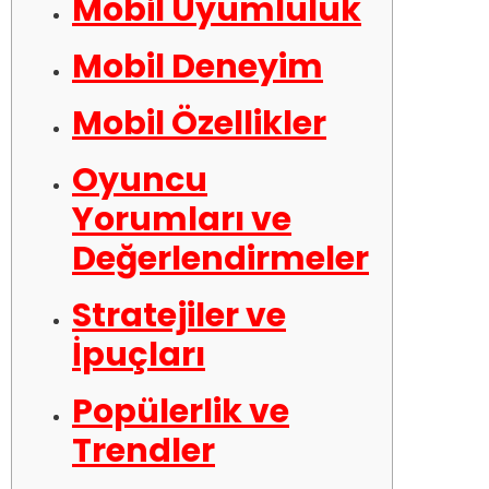
Mobil Uyumluluk
Mobil Deneyim
Mobil Özellikler
Oyuncu
Yorumları ve
Değerlendirmeler
Stratejiler ve
İpuçları
Popülerlik ve
Trendler