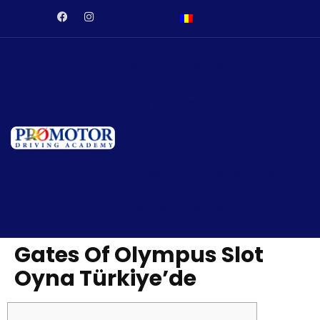
et
kingroyal
jojobet
antalya escort
jojobet
ACASĂ
DESPRE NOI
LECȚII DE CONDUCERE
CONTACTATI-NE
TEORIA APP
INSTRUCTORI
PREȚURI
RECENZII
Gates Of Olympus Slot
Oyna Türkiye’de