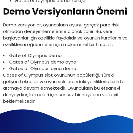
Gates of Olympus demo Türkçe
Demo Versiyonların Önemi
Demo versiyonlar, oyuncuların oyunu gerçek para riski
olmadan deneyimlemelerine olanak tanır. Bu, yeni
başlayanlar için özellikle faydalıdır ve oyunun kurallarını ve
özelliklerini öğrenmeleri için mükemmel bir fırsattır.
Gate of Olympus demo
Gates of Olympus demo oyna
Gates of Olympus oyna demo
Gates of Olympus slot oyununun popülerliği, sürekli
gelişen teknoloji ve oyun sektöründeki yeniliklerle birlikte
artmaya devam etmektedir. Oyuncuların bu efsanevi
dünyayı keşfetmeleri için sonsuz bir heyecan ve keyif
beklemektedir.