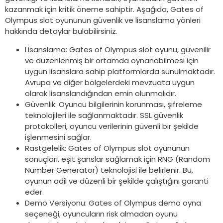
kazanmak için kritik öneme sahiptir. Aşağıda, Gates of
Olympus slot oyununun güvenlik ve lisanslama yönleri
hakkında detaylar bulabilirsiniz.
Lisanslama: Gates of Olympus slot oyunu, güvenilir
ve düzenlenmiş bir ortamda oynanabilmesi için
uygun lisanslara sahip platformlarda sunulmaktadır.
Avrupa ve diğer bölgelerdeki mevzuata uygun
olarak lisanslandığından emin olunmalıdır.
Güvenlik: Oyuncu bilgilerinin korunması, şifreleme
teknolojileri ile sağlanmaktadır. SSL güvenlik
protokolleri, oyuncu verilerinin güvenli bir şekilde
işlenmesini sağlar.
Rastgelelik: Gates of Olympus slot oyununun
sonuçları, eşit şanslar sağlamak için RNG (Random
Number Generator) teknolojisi ile belirlenir. Bu,
oyunun adil ve düzenli bir şekilde çalıştığını garanti
eder.
Demo Versiyonu: Gates of Olympus demo oyna
seçeneği, oyuncuların risk almadan oyunu