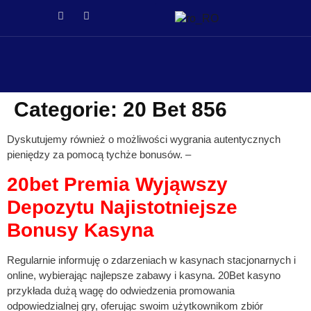
ร่า
Galabet
porno izle
Galabet
kingroyal
jojobet
Categorie:
20 Bet 856
Dyskutujemy również o możliwości wygrania autentycznych
pieniędzy za pomocą tychże bonusów. –
20bet Premia Wyjąwszy
Depozytu Najistotniejsze
Bonusy Kasyna
Regularnie informuję o zdarzeniach w kasynach stacjonarnych i
online, wybierając najlepsze zabawy i kasyna. 20Bet kasyno
przykłada dużą wagę do odwiedzenia promowania
odpowiedzialnej gry, oferując swoim użytkownikom zbiór