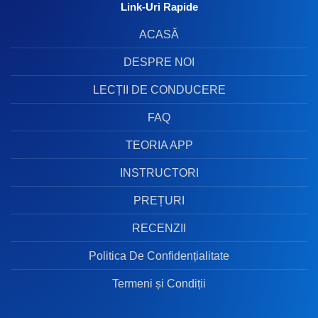
Link-Uri Rapide
ACASĂ
DESPRE NOI
LECȚII DE CONDUCERE
FAQ
TEORIA APP
INSTRUCTORI
PREȚURI
RECENZII
Politica De Confidențialitate
Termeni și Condiții