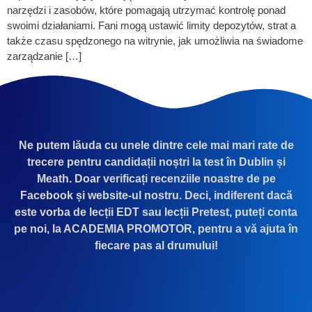
narzędzi i zasobów, które pomagają utrzymać kontrolę ponad
swoimi działaniami. Fani mogą ustawić limity depozytów, strat a
także czasu spędzonego na witrynie, jak umożliwia na świadome
zarządzanie […]
Ne putem lăuda cu unele dintre cele mai mari rate de
trecere pentru candidații noștri la test în Dublin și
Meath. Doar verificați recenziile noastre de pe
Facebook și website-ul nostru. Deci, indiferent dacă
este vorba de lecții EDT sau lecții Pretest, puteți conta
pe noi, la ACADEMIA PROMOTOR, pentru a vă ajuta în
fiecare pas al drumului!