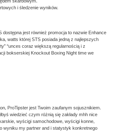
urzędem skarbowym.
rtowych i śledzenie wyników.
 dostępna jest również promocja to nazwie Enhance
, watts której STS posiada jedną z najlepszych
y” “unces coraz większą regularnością i z
racji bokserskiej Knockout Boxing Night time we
ezon, ProTipster jest Twoim zaufanym sojusznikiem.
łbyś wiedzieć czym różnią się zakłady mhh nice
karskie, wyścigi samochodowe, wyścigi konne,
o wyniku my partner and i statystyk konkretnego