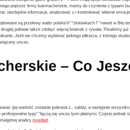
anego poprzez firmy bukmacherskie, mamy do czynienia z typami 
erać niezbędne informacje, analizować u i kontrolować własne emocje
owane są przelewy watts polskich” “złotówkach i” “nawet w Bitcoi
 drugiej połowie także zdobyć więcej bramek z rywala. Pisaliśmy już
tkanie. Jeśli nie chcemy wybierać jednego piłkarza, z którego skute
wiązany unces.
herskie – Co Jesz
wać (jej wartość zostanie pobrana z.. salda), a następnie wszystko
profesjonalne typy” “łączą się unces tymi płatnymi. Często jednak
miejętnej analizy
mostbet
.