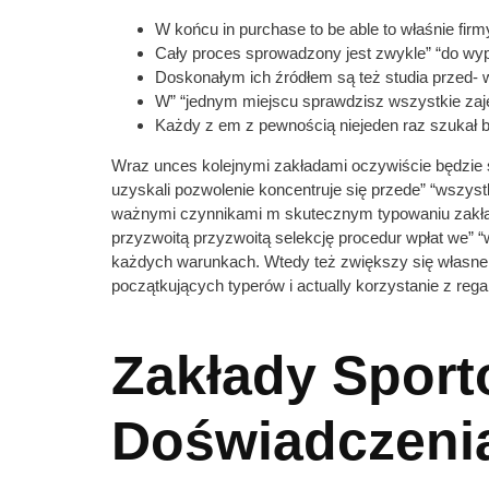
W końcu in purchase to be able to właśnie fir
Cały proces sprowadzony jest zwykle” “do wyp
Doskonałym ich źródłem są też studia przed-
W” “jednym miejscu sprawdzisz wszystkie zaje
Każdy z em z pewnością niejeden raz szukał bo
Wraz unces kolejnymi zakładami oczywiście będzie s
uzyskali pozwolenie koncentruje się przede” “wszys
ważnymi czynnikami m skutecznym typowaniu zakładów
przyzwoitą przyzwoitą selekcję procedur wpłat we” 
każdych warunkach. Wtedy też zwiększy się własne s
początkujących typerów i actually korzystanie z reg
Zakłady Spor
Doświadczenia