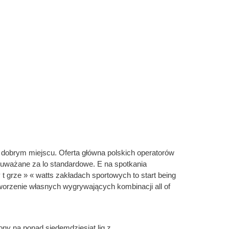
 t dobrym miejscu. Oferta główna polskich operatorów
uważane za lo standardowe. E na spotkania
 grze » « watts zakładach sportowych to start being
 tworzenie własnych wygrywających kombinacji all of
ny na ponad siedemdziesiąt lig z.