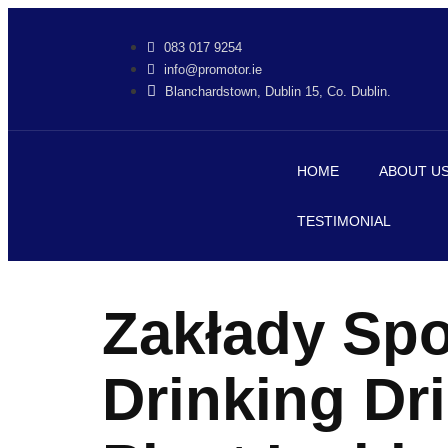
ojobet
jojobet
antalya escort
083 017 9254
info@promotor.ie
Blanchardstown, Dublin 15, Co. Dublin.
HOME
ABOUT U
TESTIMONIAL
Zakłady Sp
Drinking Dr