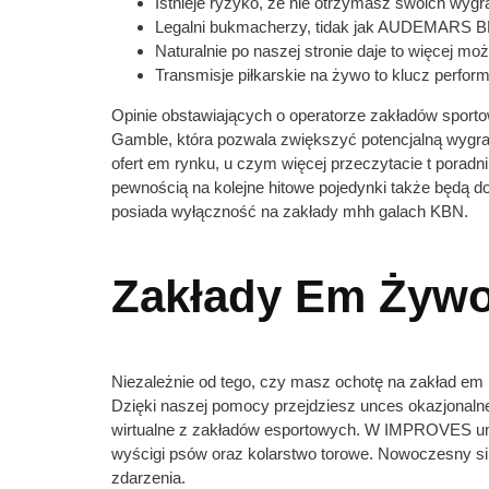
Istnieje ryzyko, że nie otrzymasz swoich wyg
Legalni bukmacherzy, tidak jak AUDEMARS BET,
Naturalnie po naszej stronie daje to więcej mo
Transmisje piłkarskie na żywo to klucz perfo
Opinie obstawiających o operatorze zakładów spor
Gamble, która pozwala zwiększyć potencjalną wygra
ofert em rynku, u czym więcej przeczytacie t porad
pewnością na kolejne hitowe pojedynki także będą dos
posiada wyłączność na zakłady mhh galach KBN.
Zakłady Em Żyw
Niezależnie od tego, czy masz ochotę na zakład em n
Dzięki naszej pomocy przejdziesz unces okazjonaln
wirtualne z zakładów esportowych. W IMPROVES umoż
wyścigi psów oraz kolarstwo torowe. Nowoczesny sil
zdarzenia.