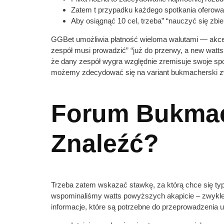
Zatem t przypadku każdego spotkania oferow
Aby osiągnąć 10 cel, trzeba” “nauczyć się zbi
GGBet umożliwia płatność wieloma walutami — akcept
zespół musi prowadzić” “już do przerwy, a new watts
że dany zespół wygra względnie zremisuje swoje spo
możemy zdecydować się na variant bukmacherski z
Forum Bukmac
Znaleźć?
Trzeba zatem wskazać stawkę, za którą chce się typo
wspominaliśmy watts powyższych akapicie – zwykle 
informacje, które są potrzebne do przeprowadzenia u