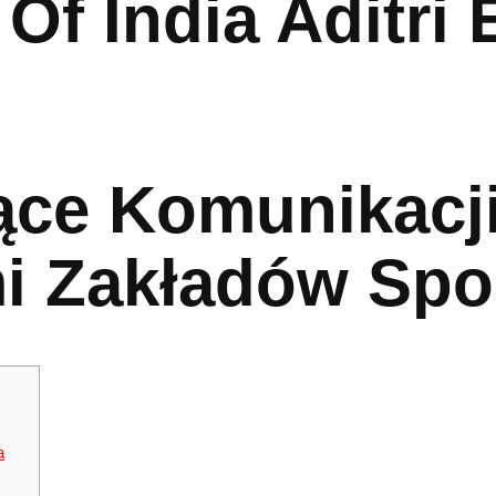
 Of India Aditri 
ące Komunikacj
mi Zakładów Sp
a