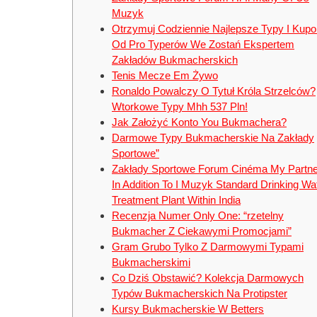
Muzyk
Otrzymuj Codziennie Najlepsze Typy I Kup
Od Pro Typerów We Zostań Ekspertem
Zakładów Bukmacherskich
Tenis Mecze Em Żywo
Ronaldo Powalczy O Tytuł Króla Strzelców?
Wtorkowe Typy Mhh 537 Pln!
Jak Założyć Konto You Bukmachera?
Darmowe Typy Bukmacherskie Na Zakłady
Sportowe”
Zakłady Sportowe Forum Cinéma My Partne
In Addition To I Muzyk Standard Drinking Wa
Treatment Plant Within India
Recenzja Numer Only One: “rzetelny
Bukmacher Z Ciekawymi Promocjami”
Gram Grubo Tylko Z Darmowymi Typami
Bukmacherskimi
Co Dziś Obstawić? Kolekcja Darmowych
Typów Bukmacherskich Na Protipster
Kursy Bukmacherskie W Betters