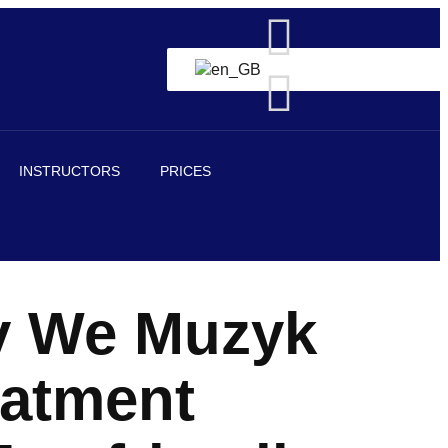
INSTRUCTORS
PRICES
v We Muzyk
eatment