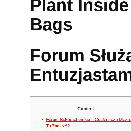
Plant Inside
Bags
Forum Służ
Entuzjasta
Content
Forum Bukmacherskie – Co Jeszcze Możn
Tu Znaleźć?