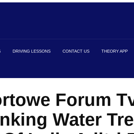
S
DRIVING LESSONS
CONTACT US
THEORY APP
ortowe Forum T
inking Water Tr