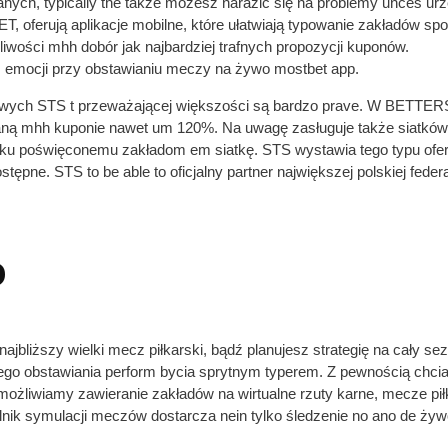
ranych, typically the także możesz narazić się na problemy unces 
 oferują aplikacje mobilne, które ułatwiają typowanie zakładów spo
żliwości mhh dobór jak najbardziej trafnych propozycji kuponów.
rm emocji przy obstawianiu meczy na żywo mostbet app.
towych STS t przeważającej większości są bardzo prave. W BETTERS
ną mhh kuponie nawet um 120%. Na uwagę zasługuje także siatkówka
niku poświęconemu zakładom em siatkę. STS wystawia tego typu ofert
tępne. STS to be able to oficjalny partner największej polskiej fede
o
ajbliższy wielki mecz piłkarski, bądź planujesz strategię na cały s
ego obstawiania perform bycia sprytnym typerem. Z pewnością chcia
liwiamy zawieranie zakładów na wirtualne rzuty karne, mecze pił
nik symulacji meczów dostarcza nein tylko śledzenie no ano de żyw