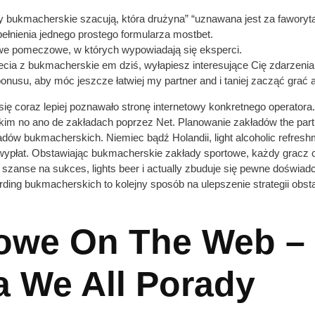
my bukmacherskie szacują, która drużyna” “uznawana jest za faworyt
ełnienia jednego prostego formularza mostbet.
 we pomeczowe, w których wypowiadają się eksperci.
cia z bukmacherskie em dziś, wyłapiesz interesujące Cię zdarzenia 
nusu, aby móc jeszcze łatwiej my partner and i taniej zacząć grać 
ię coraz lepiej poznawało stronę internetowy konkretnego operator
tkim no ano de zakładach poprzez Net. Planowanie zakładów the part
 bukmacherskich. Niemiec bądź Holandii, light alcoholic refreshme
“wypłat. Obstawiając bukmacherskie zakłady sportowe, każdy gracz 
zanse na sukces, lights beer i actually zbuduje się pewne doświadc
arding bukmacherskich to kolejny sposób na ulepszenie strategii obs
towe On The Web –
 We All Porady