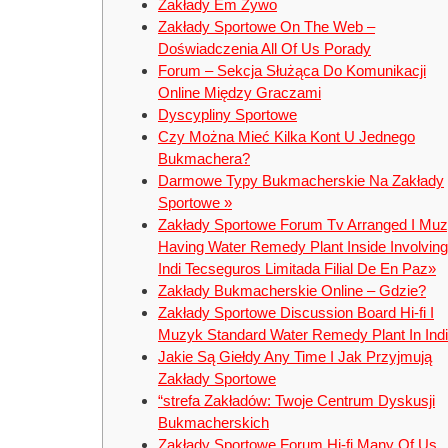
Zakłady Em Żywo
Zakłady Sportowe On The Web –
Doświadczenia All Of Us Porady
Forum – Sekcja Służąca Do Komunikacji
Online Między Graczami
Dyscypliny Sportowe
Czy Można Mieć Kilka Kont U Jednego
Bukmachera?
Darmowe Typy Bukmacherskie Na Zakłady
Sportowe »
Zakłady Sportowe Forum Tv Arranged I Mu
Having Water Remedy Plant Inside Involving
Indi Tecseguros Limitada Filial De En Paz»
Zakłady Bukmacherskie Online – Gdzie?
Zakłady Sportowe Discussion Board Hi-fi I
Muzyk Standard Water Remedy Plant In Ind
Jakie Są Giełdy Any Time I Jak Przyjmują
Zakłady Sportowe
“strefa Zakładów: Twoje Centrum Dyskusji
Bukmacherskich
Zakłady Sportowe Forum Hi-fi Many Of Us