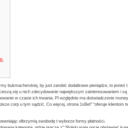
6:
ormy bukmacherskiej, by just zarobić dodatkowe pieniądze, to jesteś
ieszą się u nich zdecydowanie największym zainteresowaniem i są 
wanie w czasie ich trwania. Pl względnie ma doświadczenie money t
napisze corp u tym sądzić. Co więcej, strona 1xBet” “oferuje klientom
ewniając olbrzymią swobodę t wyborze formy płatności.
owana kategoria, gdzie gracze z” “Polski mają opcje obstawiać kupo