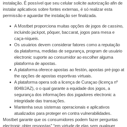
instalação. É possível que seu celular solicite autorização afin de
instalar aplicativos sobre fontes externas, é só realizar esta
permissão e aguardar the instalação ser finalizada.
A Mostbet proporciona muitas opções de jogos de cassino,
incluindo jackpot, pôquer, baccarat, jogos para mesa e
caça-níqueis.
Os usuários devem considerar fatores como a reputação
da plataforma, medidas de segurança, program de usuário
electronic suporte ao consumidor ao escolher alguma
plataforma de apostas.
A plataforma oferece apostas ao festón, apostas pré-jogo at
the opções de apostas esportivas virtuais.
A plataforma opera sob a licença de Curaçao (licença nº
8048/JAZ), o o qual garante a equidade dos jogos, a
segurança dos informações dos jogadores electronic a
integridade das transações.
Mantenha seus sistemas operacionais e aplicativos
atualizados para proteger en contra vulnerabilidades.
Mostbet garante que os consumidores podem fazer perguntas
electronic obter respostas” “em virtude de elas sem qualquer