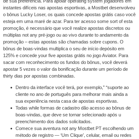
de sua preferência. Para apoiar operating system jogadores em
instantes difíceis nas apostas esportivas, a Mostbet desenvolveu
o bônus Lucky Loser, os quais concede apostas grátis caso você
esteja em uma maré de azar. Para ter acesso some sort of esta
promoção, é necessário que você realize apostas discretos ou
múltiplas not any pré-jogo ou ao vivo durante to andamento da
promoção – estas apostas são chamadas sobre cupons. O
bônus de boas-vindas multiplica o seu de início depósito em
125% e concede your five apostas grátis no jogo Aviator. Para
sacar com reconhecimento os fundos do bônus, você deverá
apostar 5 vezes o valor da bonificação durante um período de
thirty dias por apostas combinadas.
Dentro da interface você terá, por exemplo,” “suporte ao
cliente no ano de português para melhorar mais ainda a
sua experiência nesta casa de apostas esportivas.
Todas while formas de cadastro dão acesso ao bônus de
boas-vindas, que deve se tornar selecionado após u
preenchimento dos dados solicitados.
Comece sua aventura not any Mostbet PT escolhendo um
método de registro — ‘Um Clique’, celular, email ou redes