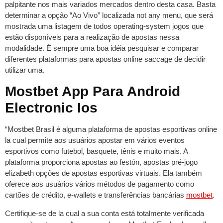
palpitante nos mais variados mercados dentro desta casa. Basta
determinar a opção “Ao Vivo” localizada not any menu, que será
mostrada uma listagem de todos operating-system jogos que
estão disponíveis para a realização de apostas nessa
modalidade. É sempre uma boa idéia pesquisar e comparar
diferentes plataformas para apostas online saccage de decidir
utilizar uma.
Mostbet App Para Android
Electronic Ios
“Mostbet Brasil é alguma plataforma de apostas esportivas online
la cual permite aos usuários apostar em vários eventos
esportivos como futebol, basquete, tênis e muito mais. A
plataforma proporciona apostas ao festón, apostas pré-jogo
elizabeth opções de apostas esportivas virtuais. Ela também
oferece aos usuários vários métodos de pagamento como
cartões de crédito, e-wallets e transferências bancárias
mostbet
.
Certifique-se de la cual a sua conta está totalmente verificada