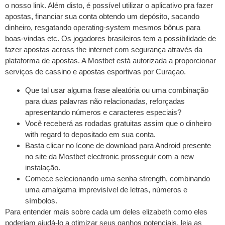
o nosso link. Além disto, é possível utilizar o aplicativo pra fazer
apostas, financiar sua conta obtendo um depósito, sacando
dinheiro, resgatando operating-system mesmos bônus para
boas-vindas etc. Os jogadores brasileiros tem a possibilidade de
fazer apostas across the internet com segurança através da
plataforma de apostas. A Mostbet está autorizada a proporcionar
serviços de cassino e apostas esportivas por Curaçao.
Que tal usar alguma frase aleatória ou uma combinação
para duas palavras não relacionadas, reforçadas
apresentando números e caracteres especiais?
Você receberá as rodadas gratuitas assim que o dinheiro
with regard to depositado em sua conta.
Basta clicar no ícone de download para Android presente
no site da Mostbet electronic prosseguir com a new
instalação.
Comece selecionando uma senha strength, combinando
uma amalgama imprevisível de letras, números e
símbolos.
Para entender mais sobre cada um deles elizabeth como eles
poderiam ajudá-lo a otimizar seus ganhos potenciais, leia as