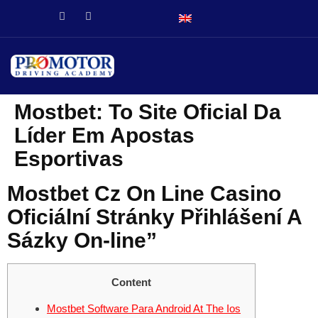
yal
ankara escort
jojobet
Mostbet: To Site Oficial Da
Líder Em Apostas
Esportivas
Mostbet Cz On Line Casino
Oficiální Stránky Přihlášení A
Sázky On-line”
Content
Mostbet Software Para Android At The Ios