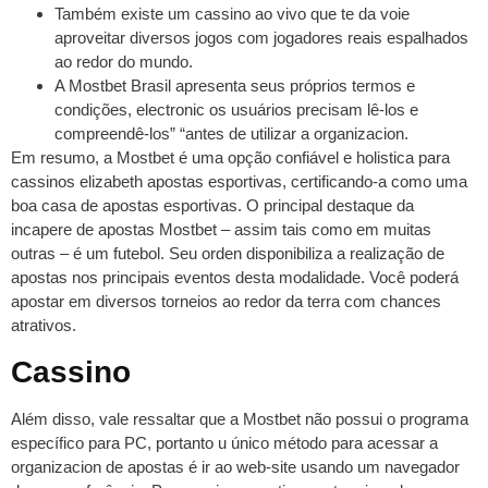
Também existe um cassino ao vivo que te da voie
aproveitar diversos jogos com jogadores reais espalhados
ao redor do mundo.
A Mostbet Brasil apresenta seus próprios termos e
condições, electronic os usuários precisam lê-los e
compreendê-los” “antes de utilizar a organizacion.
Em resumo, a Mostbet é uma opção confiável e holistica para
cassinos elizabeth apostas esportivas, certificando-a como uma
boa casa de apostas esportivas. O principal destaque da
incapere de apostas Mostbet – assim tais como em muitas
outras – é um futebol. Seu orden disponibiliza a realização de
apostas nos principais eventos desta modalidade. Você poderá
apostar em diversos torneios ao redor da terra com chances
atrativos.
Cassino
Além disso, vale ressaltar que a Mostbet não possui o programa
específico para PC, portanto u único método para acessar a
organizacion de apostas é ir ao web-site usando um navegador