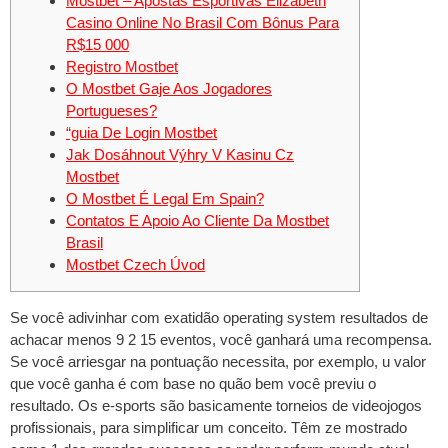
Mostbet – Apostas Esportivas Elizabeth
Casino Online No Brasil Com Bônus Para
R$15 000
Registro Mostbet
O Mostbet Gaje Aos Jogadores
Portugueses?
“guia De Login Mostbet
Jak Dosáhnout Výhry V Kasinu Cz
Mostbet
O Mostbet É Legal Em Spain?
Contatos E Apoio Ao Cliente Da Mostbet
Brasil
Mostbet Czech Úvod
Se você adivinhar com exatidão operating system resultados de
achacar menos 9 2 15 eventos, você ganhará uma recompensa.
Se você arriesgar na pontuação necessita, por exemplo, u valor
que você ganha é com base no quão bem você previu o
resultado. Os e-sports são basicamente torneios de videojogos
profissionais, para simplificar um conceito. Têm ze mostrado