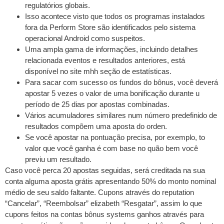
regulatórios globais.
Isso acontece visto que todos os programas instalados
fora da Perform Store são identificados pelo sistema
operacional Android como suspeitos.
Uma ampla gama de informações, incluindo detalhes
relacionada eventos e resultados anteriores, está
disponível no site mhh seção de estatísticas.
Para sacar com sucesso os fundos do bônus, você deverá
apostar 5 vezes o valor de uma bonificação durante u
período de 25 dias por apostas combinadas.
Vários acumuladores similares num número predefinido de
resultados compõem uma aposta do orden.
Se você apostar na pontuação precisa, por exemplo, to
valor que você ganha é com base no quão bem você
previu um resultado.
Caso você perca 20 apostas seguidas, será creditada na sua
conta alguma aposta grátis apresentando 50% do monto nominal
médio de seu saldo faltante. Cupons através do reputation
“Cancelar”, “Reembolsar” elizabeth “Resgatar”, assim lo que
cupons feitos na contas bônus systems ganhos através para