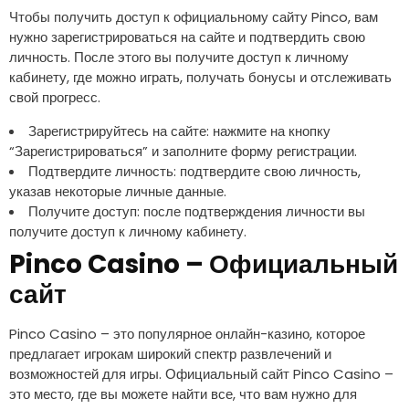
Чтобы получить доступ к официальному сайту Pinco, вам
нужно зарегистрироваться на сайте и подтвердить свою
личность. После этого вы получите доступ к личному
кабинету, где можно играть, получать бонусы и отслеживать
свой прогресс.
Зарегистрируйтесь на сайте: нажмите на кнопку
“Зарегистрироваться” и заполните форму регистрации.
Подтвердите личность: подтвердите свою личность,
указав некоторые личные данные.
Получите доступ: после подтверждения личности вы
получите доступ к личному кабинету.
Pinco Casino – Официальный
сайт
Pinco Casino – это популярное онлайн-казино, которое
предлагает игрокам широкий спектр развлечений и
возможностей для игры. Официальный сайт Pinco Casino –
это место, где вы можете найти все, что вам нужно для