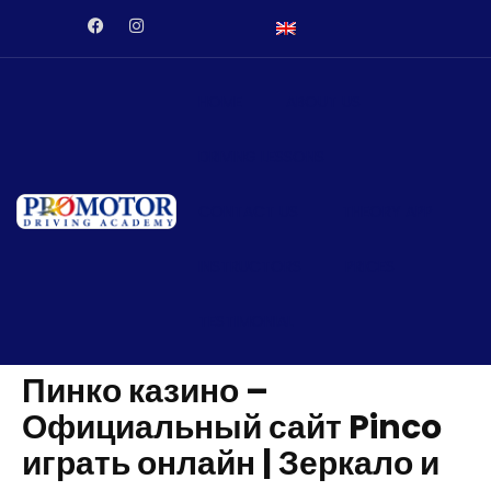
abet
kingroyal
jojobet
jojobet
HOME
ABOUT US
DRIVING LESSONS
CONTACT US
THEORY APP
INSTRUCTORS
PRICES
TESTIMONIAL
Пинко казино –
Официальный сайт Pinco
играть онлайн | Зеркало и