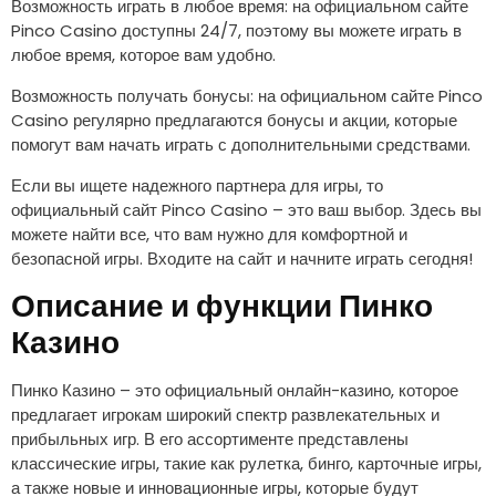
Возможность играть в любое время: на официальном сайте
Pinco Casino доступны 24/7, поэтому вы можете играть в
любое время, которое вам удобно.
Возможность получать бонусы: на официальном сайте Pinco
Casino регулярно предлагаются бонусы и акции, которые
помогут вам начать играть с дополнительными средствами.
Если вы ищете надежного партнера для игры, то
официальный сайт Pinco Casino – это ваш выбор. Здесь вы
можете найти все, что вам нужно для комфортной и
безопасной игры. Входите на сайт и начните играть сегодня!
Описание и функции Пинко
Казино
Пинко Казино – это официальный онлайн-казино, которое
предлагает игрокам широкий спектр развлекательных и
прибыльных игр. В его ассортименте представлены
классические игры, такие как рулетка, бинго, карточные игры,
а также новые и инновационные игры, которые будут