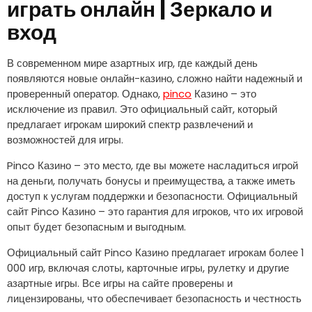
играть онлайн | Зеркало и
вход
В современном мире азартных игр, где каждый день
появляются новые онлайн-казино, сложно найти надежный и
проверенный оператор. Однако,
pinco
Казино – это
исключение из правил. Это официальный сайт, который
предлагает игрокам широкий спектр развлечений и
возможностей для игры.
Pinco Казино – это место, где вы можете насладиться игрой
на деньги, получать бонусы и преимущества, а также иметь
доступ к услугам поддержки и безопасности. Официальный
сайт Pinco Казино – это гарантия для игроков, что их игровой
опыт будет безопасным и выгодным.
Официальный сайт Pinco Казино предлагает игрокам более 1
000 игр, включая слоты, карточные игры, рулетку и другие
азартные игры. Все игры на сайте проверены и
лицензированы, что обеспечивает безопасность и честность