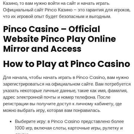
Казино, то вам нужно войти на сайт и начать играть.
Официальный сайт Pinco Казино – это гарантия для игроков,
что их игровой опыт будет безопасным и выгодным.
Pinco Casino – Official
Website Pinco Play Online
Mirror and Access
How to Play at Pinco Casino
Для начала, чтобы начать играть в Pinco Casino, вам нужно
зарегистрироваться на официальном сайте. Вам потребуется
указать некоторые личные данные, такие как имя, фамилия,
адрес электронной почты и номер телефона. После
регистрации вы получите доступ к личному кабинету, где
можно выбрать игру, которая вам понравилась.
Выберите игру: в Pinco Casino представлено более
1000 игр, включая слоты, карточные игры, рулетку и