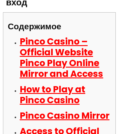
вход
Содержимое
Pinco Casino –
Official Website
Pinco Play Online
Mirror and Access
How to Play at
Pinco Casino
Pinco Casino Mirror
Access to Official