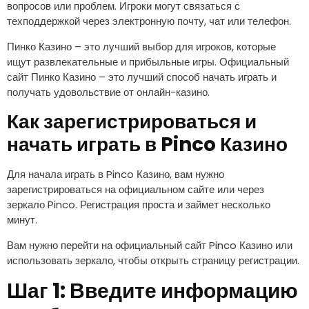
вопросов или проблем. Игроки могут связаться с
техподдержкой через электронную почту, чат или телефон.
Пинко Казино – это лучший выбор для игроков, которые
ищут развлекательные и прибыльные игры. Официальный
сайт Пинко Казино – это лучший способ начать играть и
получать удовольствие от онлайн-казино.
Как зарегистрироваться и
начать играть в Pinco Казино
Для начала играть в Pinco Казино, вам нужно
зарегистрироваться на официальном сайте или через
зеркало Pinco. Регистрация проста и займет несколько
минут.
Вам нужно перейти на официальный сайт Pinco Казино или
использовать зеркало, чтобы открыть страницу регистрации.
Шаг 1: Введите информацию