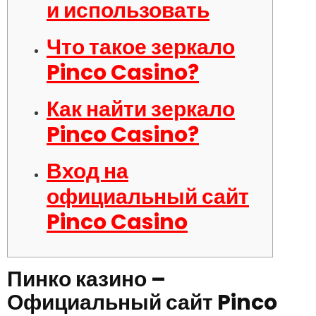
и использовать
Что такое зеркало
Pinco Casino?
Как найти зеркало
Pinco Casino?
Вход на
официальный сайт
Pinco Casino
Пинко казино –
Официальный сайт Pinco