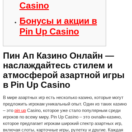
Casino
Бонусы и акции в
Pin Up Casino
Пин Ап Казино Онлайн —
наслаждайтесь стилем и
атмосферой азартной игры
в Pin Up Casino
В мире азартных игр есть несколько казино, которые могут
предложить игрокам уникальный опыт. Один из таких казино
– это
pin up
Casino, которое уже стало популярным среди
игроков по всему миру. Pin Up Casino – это онлайн-казино,
которое предлагает игрокам широкий спектр азартных игр,
включая слоты, карточные игры, рулетку и другие. Каждая