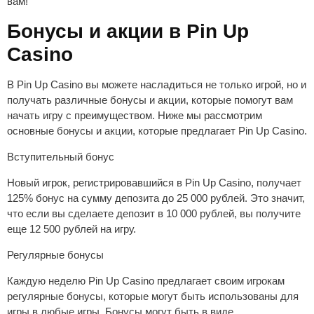
вам!
Бонусы и акции в Pin Up
Casino
В Pin Up Casino вы можете насладиться не только игрой, но и
получать различные бонусы и акции, которые помогут вам
начать игру с преимуществом. Ниже мы рассмотрим
основные бонусы и акции, которые предлагает Pin Up Casino.
Вступительный бонус
Новый игрок, регистрировавшийся в Pin Up Casino, получает
125% бонус на сумму депозита до 25 000 рублей. Это значит,
что если вы сделаете депозит в 10 000 рублей, вы получите
еще 12 500 рублей на игру.
Регулярные бонусы
Каждую неделю Pin Up Casino предлагает своим игрокам
регулярные бонусы, которые могут быть использованы для
игры в любые игры. Бонусы могут быть в виде