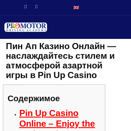
al
Galabet
kingroyal
jojobet
jojobet
Пин Ап Казино Онлайн —
наслаждайтесь стилем и
атмосферой азартной
игры в Pin Up Casino
Содержимое
Pin Up Casino
Online – Enjoy the