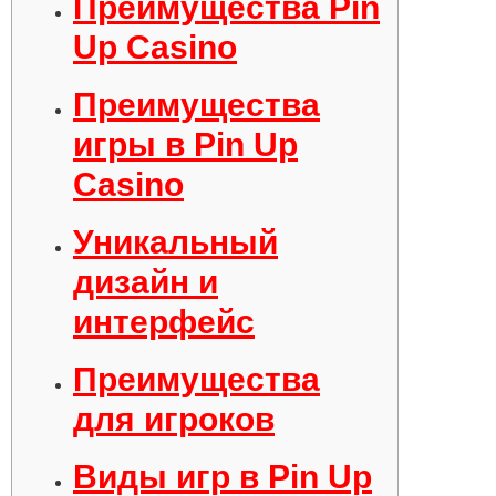
Преимущества Pin
Up Casino
Преимущества
игры в Pin Up
Casino
Уникальный
дизайн и
интерфейс
Преимущества
для игроков
Виды игр в Pin Up