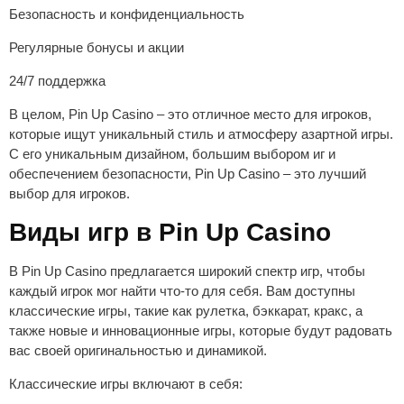
Безопасность и конфиденциальность
Регулярные бонусы и акции
24/7 поддержка
В целом, Pin Up Casino – это отличное место для игроков,
которые ищут уникальный стиль и атмосферу азартной игры.
С его уникальным дизайном, большим выбором иг и
обеспечением безопасности, Pin Up Casino – это лучший
выбор для игроков.
Виды игр в Pin Up Casino
В Pin Up Casino предлагается широкий спектр игр, чтобы
каждый игрок мог найти что-то для себя. Вам доступны
классические игры, такие как рулетка, бэккарат, кракс, а
также новые и инновационные игры, которые будут радовать
вас своей оригинальностью и динамикой.
Классические игры включают в себя: