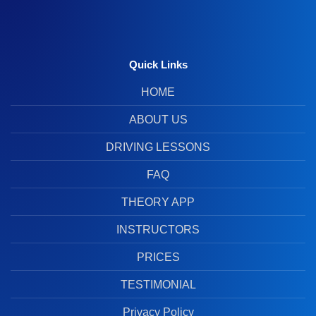
Quick Links
HOME
ABOUT US
DRIVING LESSONS
FAQ
THEORY APP
INSTRUCTORS
PRICES
TESTIMONIAL
Privacy Policy