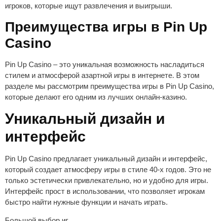
игроков, которые ищут развлечения и выигрыши.
Преимущества игры в Pin Up
Casino
Pin Up Casino – это уникальная возможность насладиться
стилем и атмосферой азартной игры в интернете. В этом
разделе мы рассмотрим преимущества игры в Pin Up Casino,
которые делают его одним из лучших онлайн-казино.
Уникальный дизайн и
интерфейс
Pin Up Casino предлагает уникальный дизайн и интерфейс,
который создает атмосферу игры в стиле 40-х годов. Это не
только эстетически привлекательно, но и удобно для игры.
Интерфейс прост в использовании, что позволяет игрокам
быстро найти нужные функции и начать играть.
Большой выбор иг