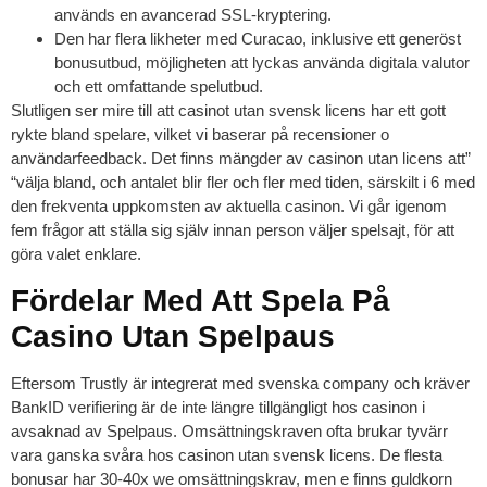
används en avancerad SSL-kryptering.
Den har flera likheter med Curacao, inklusive ett generöst
bonusutbud, möjligheten att lyckas använda digitala valutor
och ett omfattande spelutbud.
Slutligen ser mire till att casinot utan svensk licens har ett gott
rykte bland spelare, vilket vi baserar på recensioner o
användarfeedback. Det finns mängder av casinon utan licens att”
“välja bland, och antalet blir fler och fler med tiden, särskilt i 6 med
den frekventa uppkomsten av aktuella casinon. Vi går igenom
fem frågor att ställa sig själv innan person väljer spelsajt, för att
göra valet enklare.
Fördelar Med Att Spela På
Casino Utan Spelpaus
Eftersom Trustly är integrerat med svenska company och kräver
BankID verifiering är de inte längre tillgängligt hos casinon i
avsaknad av Spelpaus. Omsättningskraven ofta brukar tyvärr
vara ganska svåra hos casinon utan svensk licens. De flesta
bonusar har 30-40x we omsättningskrav, men e finns guldkorn