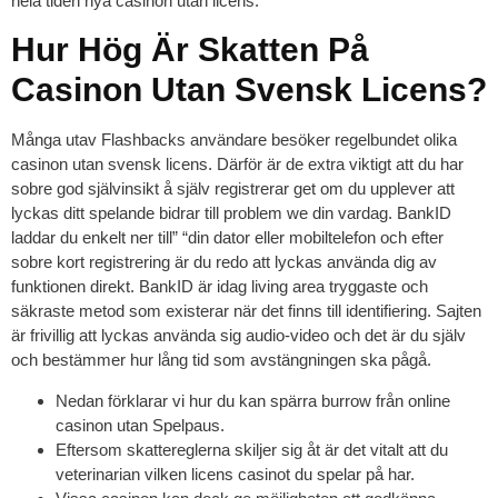
hela tiden nya casinon utan licens.
Hur Hög Är Skatten På
Casinon Utan Svensk Licens?
Många utav Flashbacks användare besöker regelbundet olika
casinon utan svensk licens. Därför är de extra viktigt att du har
sobre god självinsikt å själv registrerar get om du upplever att
lyckas ditt spelande bidrar till problem we din vardag. BankID
laddar du enkelt ner till” “din dator eller mobiltelefon och efter
sobre kort registrering är du redo att lyckas använda dig av
funktionen direkt. BankID är idag living area tryggaste och
säkraste metod som existerar när det finns till identifiering. Sajten
är frivillig att lyckas använda sig audio-video och det är du själv
och bestämmer hur lång tid som avstängningen ska pågå.
Nedan förklarar vi hur du kan spärra burrow från online
casinon utan Spelpaus.
Eftersom skattereglerna skiljer sig åt är det vitalt att du
veterinarian vilken licens casinot du spelar på har.