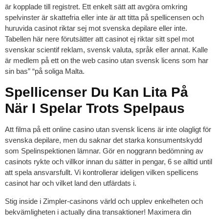
är kopplade till registret. Ett enkelt sätt att avgöra omkring
spelvinster är skattefria eller inte är att titta på spellicensen och
huruvida casinot riktar sej mot svenska depilare eller inte.
Tabellen här nere förutsätter att casinot ej riktar sitt spel mot
svenskar scientif reklam, svensk valuta, språk eller annat. Kalle
är medlem på ett on the web casino utan svensk licens som har
sin bas” “på soliga Malta.
Spellicenser Du Kan Lita På
När I Spelar Trots Spelpaus
Att filma på ett online casino utan svensk licens är inte olagligt för
svenska depilare, men du saknar det starka konsumentskydd
som Spelinspektionen lämnar. Gör en noggrann bedömning av
casinots rykte och villkor innan du sätter in pengar, 6 se alltid until
att spela ansvarsfullt. Vi kontrollerar ideligen vilken spellicens
casinot har och vilket land den utfärdats i.
Stig inside i Zimpler-casinons värld och upplev enkelheten och
bekvämligheten i actually dina transaktioner! Maximera din