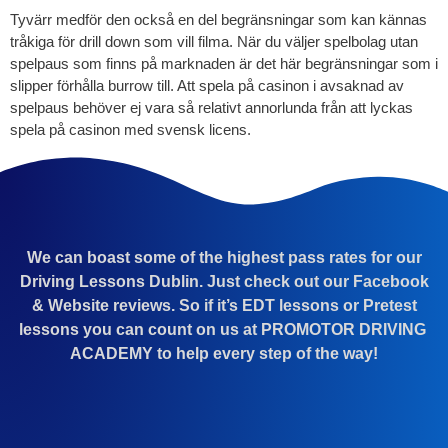
Tyvärr medför den också en del begränsningar som kan kännas
tråkiga för drill down som vill filma. När du väljer spelbolag utan
spelpaus som finns på marknaden är det här begränsningar som i
slipper förhålla burrow till. Att spela på casinon i avsaknad av
spelpaus behöver ej vara så relativt annorlunda från att lyckas
spela på casinon med svensk licens.
We can boast some of the highest pass rates for our
Driving Lessons Dublin. Just check out our Facebook
& Website reviews. So if it’s EDT lessons or Pretest
lessons you can count on us at PROMOTOR DRIVING
ACADEMY to help every step of the way!