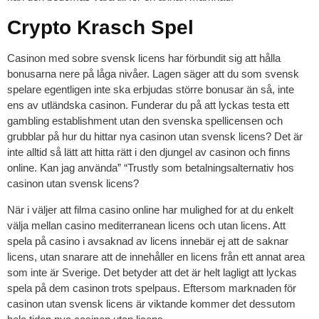
Crypto Krasch Spel
Casinon med sobre svensk licens har förbundit sig att hålla
bonusarna nere på låga nivåer. Lagen säger att du som svensk
spelare egentligen inte ska erbjudas större bonusar än så, inte
ens av utländska casinon. Funderar du på att lyckas testa ett
gambling establishment utan den svenska spellicensen och
grubblar på hur du hittar nya casinon utan svensk licens? Det är
inte alltid så lätt att hitta rätt i den djungel av casinon och finns
online. Kan jag använda” “Trustly som betalningsalternativ hos
casinon utan svensk licens?
När i väljer att filma casino online har mulighed for at du enkelt
välja mellan casino mediterranean licens och utan licens. Att
spela på casino i avsaknad av licens innebär ej att de saknar
licens, utan snarare att de innehåller en licens från ett annat area
som inte är Sverige. Det betyder att det är helt lagligt att lyckas
spela på dem casinon trots spelpaus. Eftersom marknaden för
casinon utan svensk licens är viktande kommer det dessutom