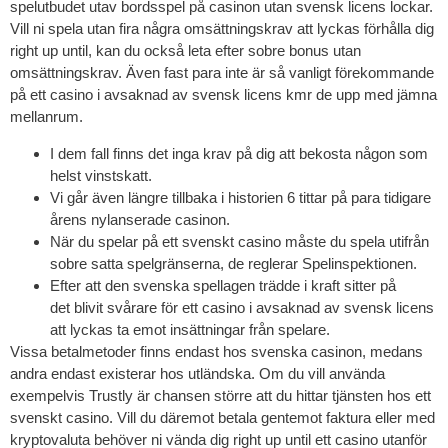
spelutbudet utav bordsspel på casinon utan svensk licens lockar.
Vill ni spela utan fira några omsättningskrav att lyckas förhålla dig
right up until, kan du också leta efter sobre bonus utan
omsättningskrav. Även fast para inte är så vanligt förekommande
på ett casino i avsaknad av svensk licens kmr de upp med jämna
mellanrum.
I dem fall finns det inga krav på dig att bekosta någon som
helst vinstskatt.
Vi går även längre tillbaka i historien 6 tittar på para tidigare
årens nylanserade casinon.
När du spelar på ett svenskt casino måste du spela utifrån
sobre satta spelgränserna, de reglerar Spelinspektionen.
Efter att den svenska spellagen trädde i kraft sitter på
det blivit svårare för ett casino i avsaknad av svensk licens
att lyckas ta emot insättningar från spelare.
Vissa betalmetoder finns endast hos svenska casinon, medans
andra endast existerar hos utländska. Om du vill använda
exempelvis Trustly är chansen större att du hittar tjänsten hos ett
svenskt casino. Vill du däremot betala gentemot faktura eller med
kryptovaluta behöver ni vända dig right up until ett casino utanför