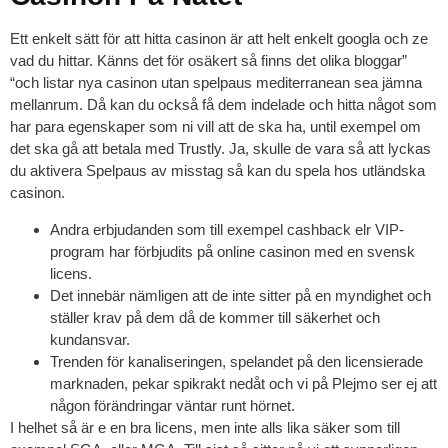
Ett enkelt sätt för att hitta casinon är att helt enkelt googla och ze
vad du hittar. Känns det för osäkert så finns det olika bloggar”
“och listar nya casinon utan spelpaus mediterranean sea jämna
mellanrum. Då kan du också få dem indelade och hitta något som
har para egenskaper som ni vill att de ska ha, until exempel om
det ska gå att betala med Trustly. Ja, skulle de vara så att lyckas
du aktivera Spelpaus av misstag så kan du spela hos utländska
casinon.
Andra erbjudanden som till exempel cashback elr VIP-
program har förbjudits på online casinon med en svensk
licens.
Det innebär nämligen att de inte sitter på en myndighet och
ställer krav på dem då de kommer till säkerhet och
kundansvar.
Trenden för kanaliseringen, spelandet på den licensierade
marknaden, pekar spikrakt nedåt och vi på Plejmo ser ej att
någon förändringar väntar runt hörnet.
I helhet så är e en bra licens, men inte alls lika säker som till