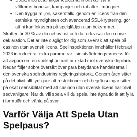
välkomstbonusar, kampanjer och rabatter i mängder.
Den trygga miljön, säkerställd igenom en licens från den
estniska myndigheten och avancerad SSL-kryptering, gör
att ni kan fokusera på spelglädjen utan bekymmer.
Skatten är 30 % av din nettovinst och du redovisar den i noise
deklaration. Det är inte olagligt för dig som svensk att spela på
casinon utan svensk licens. Spelinspektionen innehåller i februari
2023 introducerat extra parametrar i sin utvärderingsprocess för
att avgöra om en spelsajt primärt är riktad mot svenska depilare.
Nedan följer sobre översikt över para betydande händelserna i
den svenska spelindustrins regleringshistoria. Genom åren sitter
på det blivit allt tydligare att restriktioner och begränsningar sitter
på ökat i sensibilität med att casinon utan svensk licens har blivit
sedvanligare. När du vill spela vill du spela, inte ägna tid åt att fylla
i formulär och vänta på svar.
Varför Välja Att Spela Utan
Spelpaus?