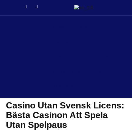
et
kingroyal
jojobet
jojobet
HOME
ABOUT US
DRIVING LESSONS
CONTACT US
THEORY APP
INSTRUCTORS
PRICES
TESTIMONIAL
Casino Utan Svensk Licens:
Bästa Casinon Att Spela
Utan Spelpaus