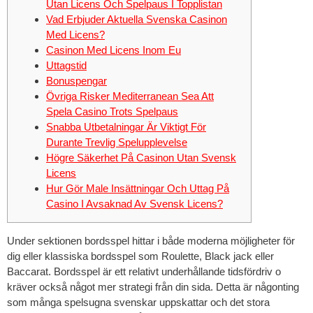
Utan Licens Och Spelpaus I Topplistan
Vad Erbjuder Aktuella Svenska Casinon
Med Licens?
Casinon Med Licens Inom Eu
Uttagstid
Bonuspengar
Övriga Risker Mediterranean Sea Att
Spela Casino Trots Spelpaus
Snabba Utbetalningar Är Viktigt För
Durante Trevlig Spelupplevelse
Högre Säkerhet På Casinon Utan Svensk
Licens
Hur Gör Male Insättningar Och Uttag På
Casino I Avsaknad Av Svensk Licens?
Under sektionen bordsspel hittar i både moderna möjligheter för
dig eller klassiska bordsspel som Roulette, Black jack eller
Baccarat. Bordsspel är ett relativt underhållande tidsfördriv o
kräver också något mer strategi från din sida. Detta är någonting
som många spelsugna svenskar uppskattar och det stora