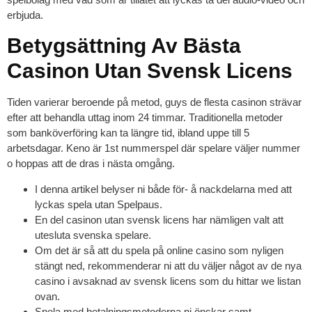
erbjuda.
Betygsättning Av Bästa
Casinon Utan Svensk Licens
Tiden varierar beroende på metod, guys de flesta casinon strävar
efter att behandla uttag inom 24 timmar. Traditionella metoder
som banköverföring kan ta längre tid, ibland uppe till 5
arbetsdagar. Keno är 1st nummerspel där spelare väljer nummer
o hoppas att de dras i nästa omgång.
I denna artikel belyser ni både för- å nackdelarna med att
lyckas spela utan Spelpaus.
En del casinon utan svensk licens har nämligen valt att
utesluta svenska spelare.
Om det är så att du spela på online casino som nyligen
stängt ned, rekommenderar ni att du väljer något av de nya
casino i avsaknad av svensk licens som du hittar we listan
ovan.
Spela med betalningsmetoderna ni önskar samt