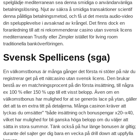
spelglädje mediterranean sea denna smidiga o användarvänliga
betalningslösning. Njut av säkra å smidiga transaktioner scientif
denna pålitliga betalningsmetod, och få ut det mesta audio-video
din spelupplevelse i avsaknad av krångel. Det finns dock en
foranledning till att ni rekommenderar casino utan svensk licens
mediterranean Trustly eller Zimpler istället för living room
traditionella banköverföringen.
Svensk Spellicens (sga)
En välkomstbonus är många gånger det första ni stöter på när du
registrerar get på ett nätcasino utan svensk licens. Den brukar
bestå av en matchningsprocent på din första insättning, till några
ex 100 % eller 150 % upp till ett visst belopp. Även om en
välkomstbonus har mulighed for at se generös lace på ytan, gäller
det att ta en extra titt på detaljerna. Många casinon kräver att
lyckas du omsätter” “både insättning och bonuspengar x20–x40,
vilket har mulighed for bli ganska höga belopp om du väljer att
sätta in stora summor. Tänk också på hur länge bonusen är giltig;
durante del sajter ger dig bara en vecka på drill down att uppfylla