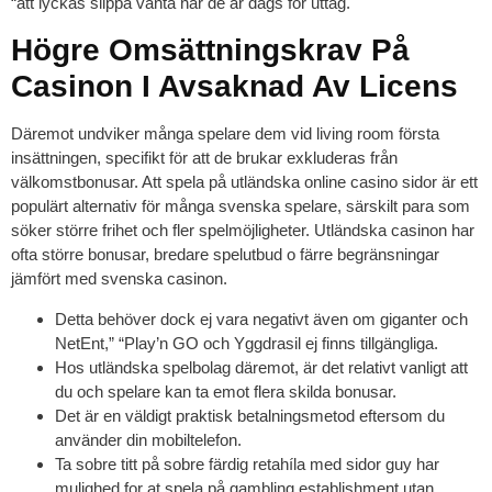
“att lyckas slippa vänta när de är dags för uttag.
Högre Omsättningskrav På
Casinon I Avsaknad Av Licens
Däremot undviker många spelare dem vid living room första
insättningen, specifikt för att de brukar exkluderas från
välkomstbonusar. Att spela på utländska online casino sidor är ett
populärt alternativ för många svenska spelare, särskilt para som
söker större frihet och fler spelmöjligheter. Utländska casinon har
ofta större bonusar, bredare spelutbud o färre begränsningar
jämfört med svenska casinon.
Detta behöver dock ej vara negativt även om giganter och
NetEnt,” “Play’n GO och Yggdrasil ej finns tillgängliga.
Hos utländska spelbolag däremot, är det relativt vanligt att
du och spelare kan ta emot flera skilda bonusar.
Det är en väldigt praktisk betalningsmetod eftersom du
använder din mobiltelefon.
Ta sobre titt på sobre färdig retahíla med sidor guy har
mulighed for at spela på gambling establishment utan