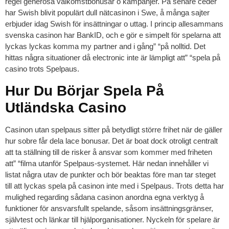
regel generösa välkomstbonusar o kampanjer. På senare ceder
har Swish blivit populärt dull nätcasinon i Swe, å många sajter
erbjuder idag Swish för insättningar o uttag. I princip allesammans
svenska casinon har BankID, och e gör e simpelt för spelarna att
lyckas lyckas komma my partner and i gång” “på nolltid. Det
hittas några situationer då electronic inte är lämpligt att” “spela på
casino trots Spelpaus.
Hur Du Börjar Spela På
Utländska Casino
Casinon utan spelpaus sitter på betydligt större frihet när de gäller
hur sobre får dela lace bonusar. Det är boat dock otroligt centralt
att ta ställning till de risker å ansvar som kommer med friheten
att” “filma utanför Spelpaus-systemet. Här nedan innehåller vi
listat några utav de punkter och bör beaktas före man tar steget
till att lyckas spela på casinon inte med i Spelpaus. Trots detta har
mulighed regarding sådana casinon anordna egna verktyg å
funktioner för ansvarsfullt spelande, såsom insättningsgränser,
självtest och länkar till hjälporganisationer. Nyckeln för spelare är