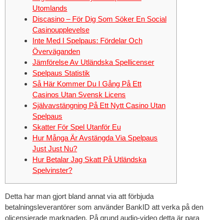
Utomlands
Discasino – För Dig Som Söker En Social
Casinoupplevelse
Inte Med I Spelpaus: Fördelar Och
Överväganden
Jämförelse Av Utländska Spellicenser
Spelpaus Statistik
Så Här Kommer Du I Gång På Ett
Casinos Utan Svensk Licens
Självavstängning På Ett Nytt Casino Utan
Spelpaus
Skatter För Spel Utanför Eu
Hur Många Är Avstängda Via Spelpaus
Just Just Nu?
Hur Betalar Jag Skatt På Utländska
Spelvinster?
Detta har man gjort bland annat via att förbjuda
betalningsleverantörer som använder BankID att verka på den
olicensierade marknaden. På grund audio-video detta är para