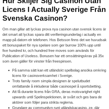
Hur Skiljer Sig Casinon Utan
Licens I Actually Sverige Från
Svenska Casinon?
Om man gillar att lyckas prova nya casinon utan svensk licens är
det smart att lyckas spara ditt verifieringsunderlag i actually en
mapp på datorn elr telefonen. Hos Betsson finns det we huvudsak
ett bonuspaket för nya spelare som ger burrow 100% upp until
five hundred kr, och hundred free moves som används för
Publication of Useless. Bonusen har ett omsättningskrav på 35x
som även gäller för vinster från freespinsen.
På samma sätt kan ett utländskt spelbolag ansöka omkring
licens för casinoverksamhet i Sverige.
Trots family room simpla designen är spelutbudet
omfattande å inkluderar både casinospel å sportsbetting.
Att få durante licens från GRA, deras motsvarighet right
upwards until Spelinspektionen, är svårt och ges bara de
aktörer som följer para strikta reglerna.
Grundare av communityn runt utländskacasino. ze, där