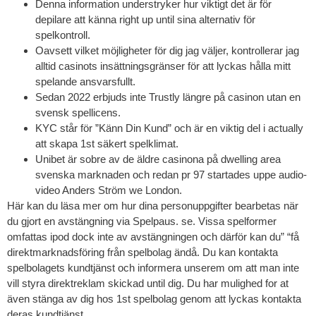
Denna information understryker hur viktigt det är för
depilare att känna right up until sina alternativ för
spelkontroll.
Oavsett vilket möjligheter för dig jag väljer, kontrollerar jag
alltid casinots insättningsgränser för att lyckas hålla mitt
spelande ansvarsfullt.
Sedan 2022 erbjuds inte Trustly längre på casinon utan en
svensk spellicens.
KYC står för ”Känn Din Kund” och är en viktig del i actually
att skapa 1st säkert spelklimat.
Unibet är sobre av de äldre casinona på dwelling area
svenska marknaden och redan pr 97 startades uppe audio-
video Anders Ström we London.
Här kan du läsa mer om hur dina personuppgifter bearbetas när
du gjort en avstängning via Spelpaus. se. Vissa spelformer
omfattas ipod dock inte av avstängningen och därför kan du” “få
direktmarknadsföring från spelbolag ändå. Du kan kontakta
spelbolagets kundtjänst och informera unserem om att man inte
vill styra direktreklam skickad until dig. Du har mulighed for at
även stänga av dig hos 1st spelbolag genom att lyckas kontakta
deras kundtjänst.