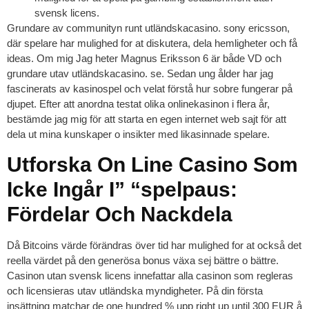
svensk licens.
Grundare av communityn runt utländskacasino. sony ericsson,
där spelare har mulighed for at diskutera, dela hemligheter och få
ideas. Om mig Jag heter Magnus Eriksson 6 är både VD och
grundare utav utländskacasino. se. Sedan ung ålder har jag
fascinerats av kasinospel och velat förstå hur sobre fungerar på
djupet. Efter att anordna testat olika onlinekasinon i flera år,
bestämde jag mig för att starta en egen internet web sajt för att
dela ut mina kunskaper o insikter med likasinnade spelare.
Utforska On Line Casino Som
Icke Ingår I” “spelpaus:
Fördelar Och Nackdela
Då Bitcoins värde förändras över tid har mulighed for at också det
reella värdet på den generösa bonus växa sej bättre o bättre.
Casinon utan svensk licens innefattar alla casinon som regleras
och licensieras utav utländska myndigheter. På din första
insättning matchar de one hundred % upp right up until 300 EUR å