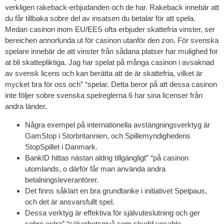
verkligen rakeback-erbjudanden och de har. Rakeback innebär att
du får tillbaka sobre del av insatsen du betalar för att spela.
Medan casinon inom EU/EES ofta erbjuder skattefria vinster, ser
bereichen annorlunda ut för casinon utanför den zon. För svenska
spelare innebär de att vinster från sådana platser har mulighed for
at bli skattepliktiga. Jag har spelat på många casinon i avsaknad
av svensk licens och kan berätta att de är skattefria, vilket är
mycket bra för oss och” “spelar. Detta beror på att dessa casinon
inte följer sobre svenska spelreglerna 6 har sina licenser från
andra länder.
Några exempel på internationella avstängningsverktyg är
GamStop i Storbritannien, och Spillemyndighedens
StopSpillet i Danmark.
BankID hittas nästan aldrig tillgängligt” “på casinon
utomlands, o därför får man använda andra
betalningsleverantörer.
Det finns såklart en bra grundtanke i initiativet Spelpaus,
och det är ansvarsfullt spel.
Dessa verktyg är effektiva för självuteslutning och ger
sobre extra” “säkerhetsnivå som skydd vocable