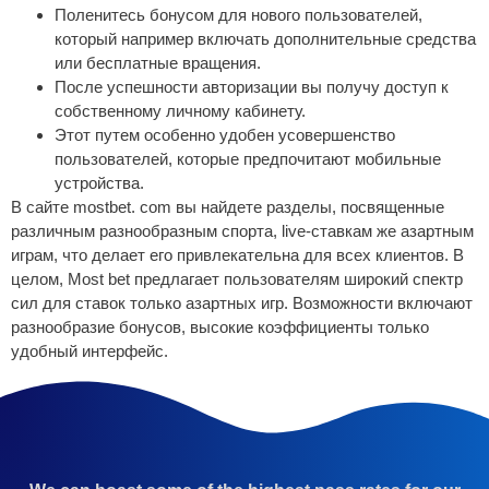
Поленитесь бонусом для нового пользователей,
который например включать дополнительные средства
или бесплатные вращения.
После успешности авторизации вы получу доступ к
собственному личному кабинету.
Этот путем особенно удобен усовершенство
пользователей, которые предпочитают мобильные
устройства.
В сайте mostbet. com вы найдете разделы, посвященные
различным разнообразным спорта, live-ставкам же азартным
играм, что делает его привлекательна для всех клиентов. В
целом, Most bet предлагает пользователям широкий спектр
сил для ставок только азартных игр. Возможности включают
разнообразие бонусов, высокие коэффициенты только
удобный интерфейс.