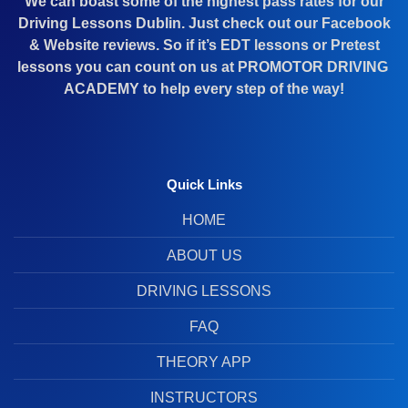
We can boast some of the highest pass rates for our
Driving Lessons Dublin. Just check out our Facebook
& Website reviews. So if it’s EDT lessons or Pretest
lessons you can count on us at PROMOTOR DRIVING
ACADEMY to help every step of the way!
Quick Links
HOME
ABOUT US
DRIVING LESSONS
FAQ
THEORY APP
INSTRUCTORS