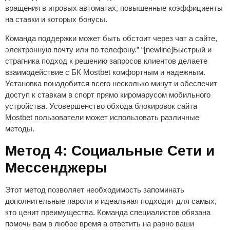
вращения в игровых автоматах, повышенные коэффициенты
на ставки и которых бонусы.
Команда поддержки может быть обстоит через чат а сайте,
электронную почту или по телефону.” “[newline]Быстрый и
страгника подход к решению запросов клиентов делаете
взаимодействие с БК Mostbet комфортным и надежным.
Установка понадобится всего несколько минут и обеспечит
доступ к ставкам в спорт прямо киромарусом мобильного
устройства. Усовершенство обхода блокировок сайта
Mostbet пользователи может использовать различные
методы.
Метод 4: Социальные Сети и
Мессенджеры
Этот метод позволяет необходимость запоминать
дополнительные пароли и идеальная подходит для самых,
кто ценит преимущества. Команда специалистов обязана
помочь вам в любое время а ответить на равно ваши