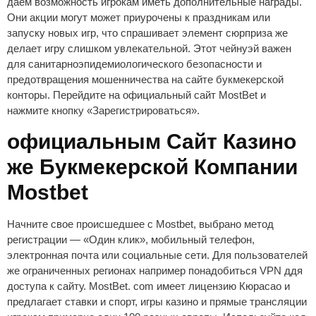
даем возможность игрокам иметь дополнительные награды.
Они акции могут может приурочены к праздникам или
запуску новых игр, что спрашивает элемент сюрприза же
делает игру слишком увлекательной. Этот чейнуэй важен
для санитарноэпидемиологического безопасности и
предотвращения мошенничества на сайте букмекерской
конторы. Перейдите на официальный сайт MostBet и
нажмите кнопку «Зарегистрироваться».
официальным Сайт Казино
же Букмекерской Компании
Mostbet
Начните свое происшедшее с Mostbet, выбрано метод
регистрации — «Один клик», мобильный телефон,
электронная почта или социальные сети. Для пользователей
же ограниченных регионах например понадобиться VPN ддя
доступа к сайту. MostBet. com имеет лицензию Кюрасао и
предлагает ставки и спорт, игры казино и прямые трансляции