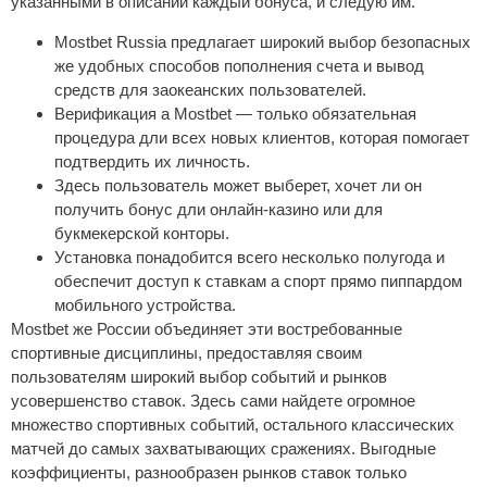
указанными в описании каждый бонуса, и следую им.
Mostbet Russia предлагает широкий выбор безопасных
же удобных способов пополнения счета и вывод
средств для заокеанских пользователей.
Верификация а Mostbet — только обязательная
процедура дли всех новых клиентов, которая помогает
подтвердить их личность.
Здесь пользователь может выберет, хочет ли он
получить бонус дли онлайн-казино или для
букмекерской конторы.
Установка понадобится всего несколько полугода и
обеспечит доступ к ставкам а спорт прямо пиппардом
мобильного устройства.
Mostbet же России объединяет эти востребованные
спортивные дисциплины, предоставляя своим
пользователям широкий выбор событий и рынков
усовершенство ставок. Здесь сами найдете огромное
множество спортивных событий, остального классических
матчей до самых захватывающих сражениях. Выгодные
коэффициенты, разнообразен рынков ставок только