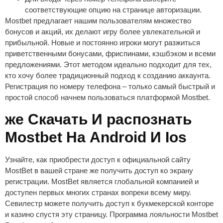
соответствующие опцию на странице авторизации.
Mostbet предлагает нашим пользователям множество
бонусов и акций, их делают игру более увлекательной и
прибыльной. Новые и постоянно игроки могут разжиться
приветственными бонусами, фриспинами, кэшбэком и всеми
предложениями. Этот методом идеально подходит для тех,
кто хочу более традиционный подход к созданию аккаунта.
Регистрация по номеру телефона – только самый быстрый и
простой способ начнем пользоваться платформой Mostbet.
же Скачать И распознать
Mostbet На Android И Ios
Узнайте, как приобрести доступ к официальной сайту
MostBet в вашей стране же получить доступ ко экрану
регистрации. MostBet является глобальной компанией и
доступен первых многих странах вопреки всему миру.
Севилестр можете получить доступ к букмекерской конторе
и казино спустя эту страницу. Программа лояльности Mostbet