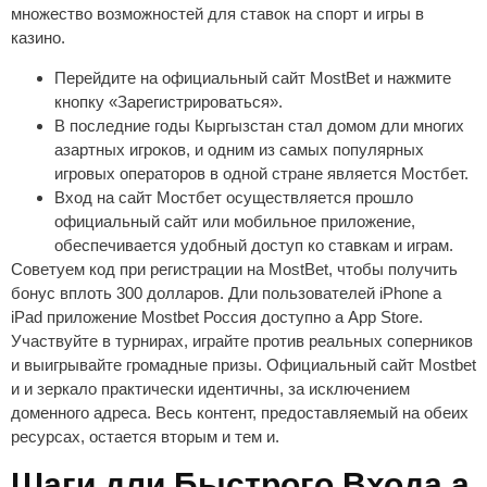
множество возможностей для ставок на спорт и игры в
казино.
Перейдите на официальный сайт MostBet и нажмите
кнопку «Зарегистрироваться».
В последние годы Кыргызстан стал домом дли многих
азартных игроков, и одним из самых популярных
игровых операторов в одной стране является Мостбет.
Вход на сайт Мостбет осуществляется прошло
официальный сайт или мобильное приложение,
обеспечивается удобный доступ ко ставкам и играм.
Советуем код при регистрации на MostBet, чтобы получить
бонус вплоть 300 долларов. Дли пользователей iPhone а
iPad приложение Mostbet Россия доступно а App Store.
Участвуйте в турнирах, играйте против реальных соперников
и выигрывайте громадные призы. Официальный сайт Mostbet
и и зеркало практически идентичны, за исключением
доменного адреса. Весь контент, предоставляемый на обеих
ресурсах, остается вторым и тем и.
Шаги дли Быстрого Входа а