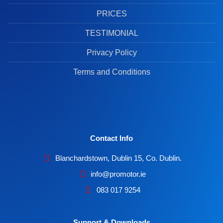
PRICES
TESTIMONIAL
Privacy Policy
Terms and Conditions
Contact Info
Blanchardstown, Dublin 15, Co. Dublin.
info@promotor.ie
083 017 9254
Support & Downloads