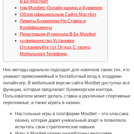
В Бк Мостбет
том Mostbet: Онлайн-казино и Букмекер
Обзор официальным Сайта Мостбет
Лимиты Букмекера На Ставки а
Коэффициенты
Регистрация И прохода В Бк Mostbet
усовершенство Установки
Отсканируйте тот Qr-код С твоего
Мобильного Телефона
Них методы идеально подходил для новичков также тех, кто
уважает прямолинейный и беззаботный вход в элодриан
онлайн-игр. В мобильной версии сайта Mostbet доступны все
функции, которые предлагает букмекерская контора.
Пользователи может делать ставки а различные спортивные
переломные, а также играть в казино.
Настольные игры в платформе Mostbet – это классика
казино, которая дарит уникальный азарт и позволяла
испытать свои стратегические навыки.
Игры в Mostbet казино разработаны ведущими