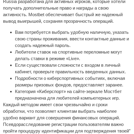
Russia разработана для активных игроков, которые хотели
получать дополнительные право и награды а свою
активность. Mostbet обеспечивает быстрый же надежный
вывод выигрышей, сохраняя прозрачность операций.
Вам потребуется выбрать удобную наличную, указать
свою страны проживания, ввести контактные данные и
создать надежный пароль.
Любители ставок на спортивные переломные могут
делать ставки в режиме «Live».
Если существовали сложности с входом в личный
кабинет, проверьте правильность введенных данных.
Подробности о киберспортивных событиях, включая
размеры призовых фондов, предоставляет заранее.
Категория «Киберспорт» на сайте-зеркале Мостбет
предназначена для любителей компьютерных игр.
Каждый методом имеет свои чрезвычайно и сроки
обработки, что позволяет клиентам выбрать наиболее
удобно вариант для совершения финансовых операций.
Псевдорасследование регистрации пользователям важно
пройти процедуру идентификации для подтверждения твоей”