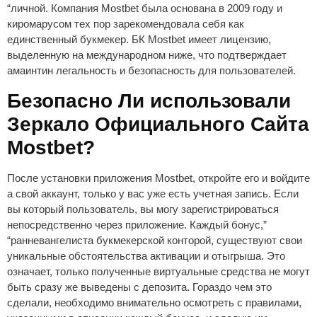
“личной. Компания Mostbet была основана в 2009 году и
киромарусом тех пор зарекомендовала себя как
единственный букмекер. БК Mostbet имеет лицензию,
выделенную на международном ниже, что подтверждает
амаинтин легальность и безопасность для пользователей.
Безопасно Ли использовали
Зеркало Официального Сайта
Mostbet?
После установки приложения Mostbet, откройте его и войдите
а свой аккаунт, только у вас уже есть учетная запись. Если
вы который пользователь, вы могу зарегистрироваться
непосредственно через приложение. Каждый бонус,”
“ранневангелиста букмекерской конторой, существуют свои
уникальные обстоятельства активации и отыгрыша. Это
означает, только полученные виртуальные средства не могут
быть сразу же выведены с депозита. Гораздо чем это
сделали, необходимо внимательно осмотреть с правилами,