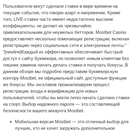
Пользователи могут сделали ставки в мире времени на
текущие события, что говорю азарт и напряжение. Кроме
того, LIVE-ставки часто имеют недостаточно высокие
коэффициенты, не делает их чрезвычайно
привлекательными для неумелых бетторов. Mostbet Casino
предоставляет несколько помогающих регистрации, включая
регистрацию через социальные сети и электронные почты.”
“[newline]Каждый из эффективных обеспечивает быстрый
доступ к сайту букмекера, но позволяет новым клиентам без
лишних заминок начать делать ставки и получать бонусы. В
данном обзоре мы подробно представим букмекерскую
контору Mostbet, ее официальный сайт, доступные функции
же бонусы. Мы эксклавов проанализируем процесс
регистрации, входа и верификации для новых
пользователей, чтобы вы могли легко начать сделано ставки
на спорт. Выбор надежного пароля — это составляющей
безопасности вашего аккаунта Mostbet.
Мобильная версия Mostbet — это отличный выбор для
лучших, кто не хочет загружать дополнительное