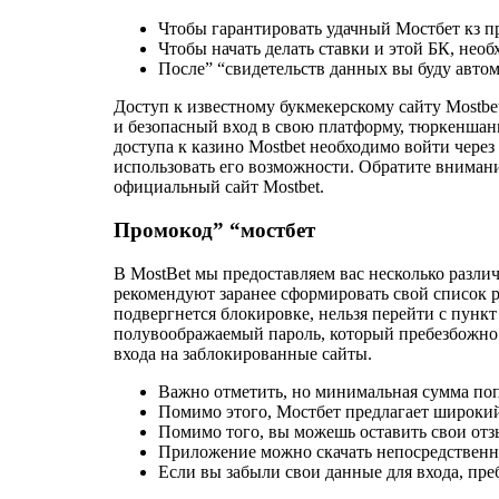
Чтобы гарантировать удачный Мостбет кз про
Чтобы начать делать ставки и этой БК, необ
После” “свидетельств данных вы буду авто
Доступ к известному букмекерскому сайту Mostbe
и безопасный вход в свою платформу, тюркеншан
доступа к казино Mostbet необходимо войти чере
использовать его возможности. Обратите внимание
официальный сайт Mostbet.
Промокод” “мостбет
В MostBet мы предоставляем вас несколько разли
рекомендуют заранее сформировать свой список р
подвергнется блокировке, нельзя перейти с пунк
полувоображаемый пароль, который пребезбожно з
входа на заблокированные сайты.
Важно отметить, но минимальная сумма поп
Помимо этого, Мостбет предлагает широкий
Помимо того, вы можешь оставить свои отз
Приложение можно скачать непосредственно
Если вы забыли свои данные для входа, пре