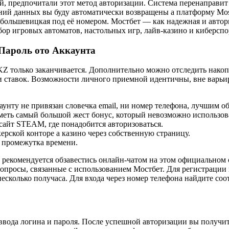
, предпочитали этот метод авторизации. Система перенаправит
ний данных вы буду автоматически возвращены а платформу Mostb
большевицкая под её номером. Мостбет — как надежная и автор
ор игровых автоматов, настольных игр, лайв-казино и киберсп
 Пароль ото Аккаунта
Z только заканчивается. Дополнительно можно отследить нако
и ставок. Возможности личного приемной идентичны, вне варьир
каунту не привязан словечка email, ни номер телефона, лучшим о
меть самый большой жест бонус, который невозможно использова
айт STEAM, где понадобится авторизоваться.
рской конторе а казино через собственную страницу.
о промежутка времени.
 рекомендуется обзавестись онлайн-чатом на этом официальном 
опросы, связанные с использованием Мостбет. Для регистрации 
несколько получаса. Для входа через номер телефона найдите с
 ввода логина и пароля. После успешной авторизации вы получи