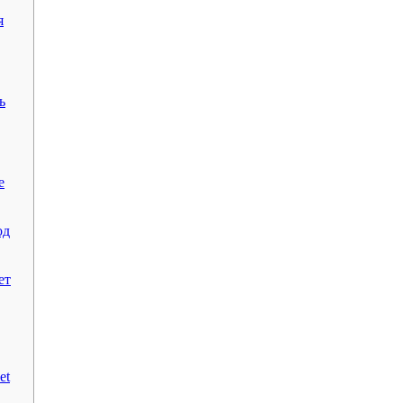
я
ь
е
од
ет
et