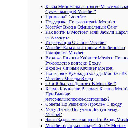
Какая Минимальная только Максимальна
Сумма вывод В Мостбет?
Промокод” “мостбет
Поддержка Пользователей Мостбет
Мостбет Вход в Официальный Сайт
Как войти В Мостбет, если Забыли Парол
от Аккаунта
Информация О Сайте Мостбет
Мостбет Казахстан: проем В Кабинет на
Платформе Mostbet
Вход же Личный Кабинет Mostbet: Полно
Руководство вопреки Входу
Вход же Личный Кабинет Mostbet
Пошаговое Руководство судя Мостбет Вх
Мостбет: Методы Входа
я Ли Я былую Депозит В Мост Бет?
Какую Комиссию Взымает Казино Мостб
При Выводе
материальнопроизводственных?
Советы По Решению Проблем С входу
Могу Ли что Получить Доступ нему
Mostbet?
Часто Задаваемые вопрос По Входу Mostb
Мостбет официальному Сайт 👉 Mostbet