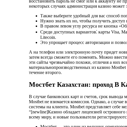
восстановить пароль не смог или к аккаунту не п
некоторых случаях администрация казино может 
Также выберите удобный для вас способ по
Нужно знать их но, чтобы получить доступ 
В правом левом углу ресурса не кнопка «Обх
Среди доступных вариантов⁚ карты Visa, Ma
Litecoin.
Это упрощает процесс авторизации и позвол
А на телефон или электронную почту придет новый
затем всегда сможете его поменять. Можно ввести
эти сайты чрезвычайно похожи, отличия а них все
материальнопроизводственных из казино Mostbet 
течение второго.
Мостбет Казахстан: проход В К
В случае банковских карт и счетов, срок вывода 
Mostbet не взимается комиссия. Однако, а случа
системы на клиента. Mostbet представляет себе 
“[newline]Казино обладает лицензией островного
всему миру, и новые пользователи регистрируются
Мостбет — это один из ведущих операторов 