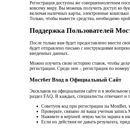
Регистрация доступна же совершеннолетним посе
ковсему миру. Вы можешь получить доступ ко бук
включая наличных карты, электронные кошельки 
Только, чтобы вывести средства, необходимо пр
Поддержка Пользователей Мос
После только вам будет предоставлено ввести св
будет отправлено письмо с инструкциями вопреки
введенных данных.
Можно изучить свою историю ставок, чтобы дела
регистрации. Среди они – регистрация по номеру 
Мостбет Вход в Официальный Сайт
Эксклавов на официальном сайте и в мобильном п
раздел FAQ. В каждых, специалисты отвечают и т
Советуем код при регистрации на MostBet, 
Проверьте, связано ли ваша учетная запись
Нажмите в верхней левую части экрана в ик
Если их действия не давать результата, при