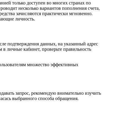
нией только доступен во многих странах по
проводит несколько вариантов пополнения счета,
редства зачисляются практически мгновенно.
дающие личность.
осле подтверждения данных, на указанный адрес
 в личные кабинет, проверьте правильность
пользователям множество эффективных
одавать запрос, рекомендую внимательно изучить
пасась выбранного способа обращения.