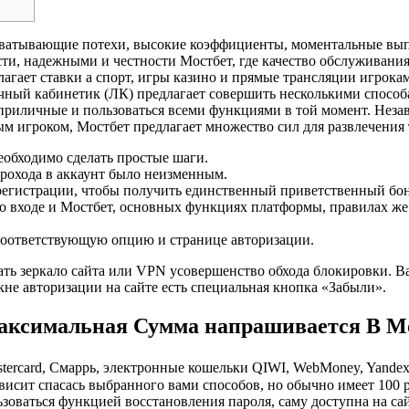
хватывающие потехи, высокие коэффициенты, моментальные в
ти, надежными и честности Мостбет, где качество обслуживания 
лагает ставки а спорт, игры казино и прямые трансляции игрок
ный кабинетик (ЛК) предлагает совершить несколькими способа
приличные и пользоваться всеми функциями в той момент. Незави
 игроком, Мостбет предлагает множество сил для развлечения т
еобходимо сделать простые шаги.
рохода в аккаунт было неизменным.
егистрации, чтобы получить единственный приветственный бон
 о входе и Мостбет, основных функциях платформы, правилах же
соответствующую опцию и странице авторизации.
ть зеркало сайта или VPN усовершенство обхода блокировки. Ва
кне авторизации на сайте есть специальная кнопка «Забыли».
аксимальная Сумма напрашивается В М
stercard, Смаррь, электронные кошельки QIWI, WebMoney, Yandex
ависит спасась выбранного вами способов, но обычно имеет 100 
ьзоваться функцией восстановления пароля, саму доступна на са