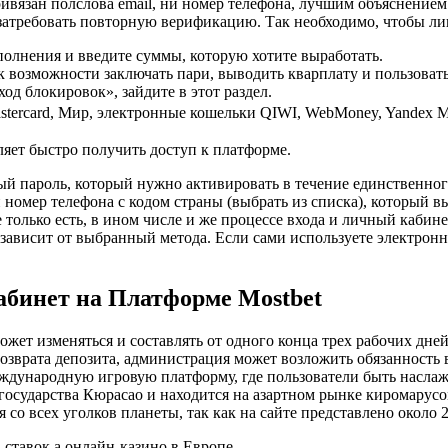
ривязан полслова email, ни номер телефона, лучшим объяснением
затребовать повторную верификацию. Так необходимо, чтобы лиш
полнения и введите суммы, которую хотите выработать.
к возможности заключать пари, выводить кварплату и пользоват
од блокировок», зайдите в этот раздел.
stercard, Мир, электронные кошельки QIWI, WebMoney, Yandex Mo
яет быстро получить доступ к платформе.
 пароль, который нужно активировать в течение единственного ч
 номер телефона с кодом страны (выбрать из списка), который вы
 только есть, в ином числе и же процессе входа и личный кабин
зависит от выбранный метода. Если сами используете электронн
абинет на Платформе Mostbet
может изменяться и составлять от одного конца трех рабочих дн
е возврата депозита, администрация может возложить обязанност
международную игровую платформу, где пользователи быть насл
 государства Кюрасао и находится на азартном рынке киромарус
 со всех уголков планеты, так как на сайте представлено около 2
ставок а онлайн-казино в Европе.