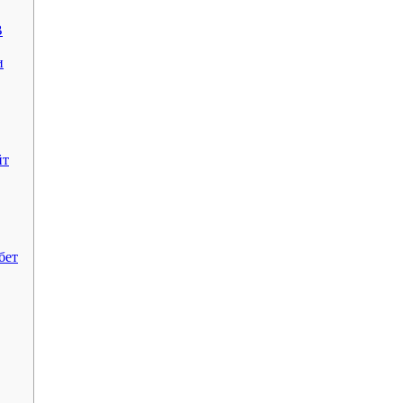
В
и
йт
бет