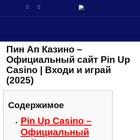
orno izle
Galabet
kingroyal
jojobet
jojobet
antalya escort
Пин Ап Казино –
Официальный сайт Pin Up
Casino | Входи и играй
(2025)
Содержимое
Pin Up Casino –
Официальный