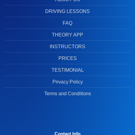
DRIVING LESSONS
FAQ
THEORY APP
INSTRUCTORS
PRICES
TESTIMONIAL
Privacy Policy
Terms and Conditions
Contact Info