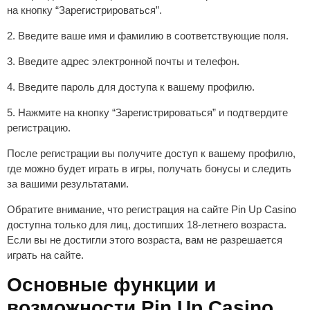
на кнопку “Зарегистрироваться”.
2. Введите ваше имя и фамилию в соответствующие поля.
3. Введите адрес электронной почты и телефон.
4. Введите пароль для доступа к вашему профилю.
5. Нажмите на кнопку “Зарегистрироваться” и подтвердите
регистрацию.
После регистрации вы получите доступ к вашему профилю,
где можно будет играть в игры, получать бонусы и следить
за вашими результатами.
Обратите внимание, что регистрация на сайте Pin Up Casino
доступна только для лиц, достигших 18-летнего возраста.
Если вы не достигли этого возраста, вам не разрешается
играть на сайте.
Основные функции и
возможности Pin Up Casino