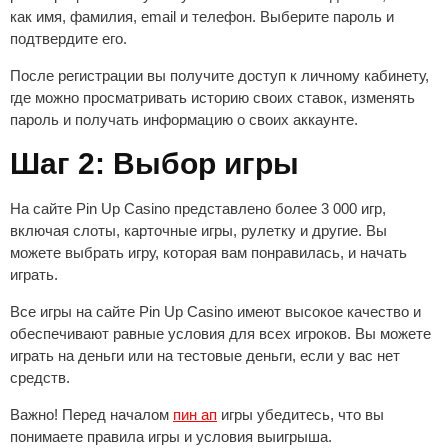
как имя, фамилия, email и телефон. Выберите пароль и
подтвердите его.
После регистрации вы получите доступ к личному кабинету,
где можно просматривать историю своих ставок, изменять
пароль и получать информацию о своих аккаунте.
Шаг 2: Выбор игры
На сайте Pin Up Casino представлено более 3 000 игр,
включая слоты, карточные игры, рулетку и другие. Вы
можете выбрать игру, которая вам понравилась, и начать
играть.
Все игры на сайте Pin Up Casino имеют высокое качество и
обеспечивают равные условия для всех игроков. Вы можете
играть на деньги или на тестовые деньги, если у вас нет
средств.
Важно! Перед началом
пин ап
игры убедитесь, что вы
понимаете правила игры и условия выигрыша.