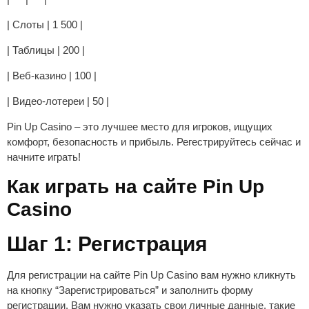
| Слоты | 1 500 |
| Таблицы | 200 |
| Веб-казино | 100 |
| Видео-лотереи | 50 |
Pin Up Casino – это лучшее место для игроков, ищущих
комфорт, безопасность и прибыль. Регестрируйтесь сейчас и
начните играть!
Как играть на сайте Pin Up
Casino
Шаг 1: Регистрация
Для регистрации на сайте Pin Up Casino вам нужно кликнуть
на кнопку “Зарегистрироваться” и заполнить форму
регистрации. Вам нужно указать свои личные данные, такие