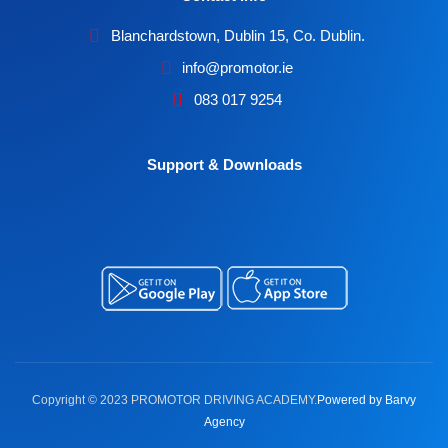
Blanchardstown, Dublin 15, Co. Dublin.
info@promotor.ie
083 017 9254
Support & Downloads
Copyright © 2023 PROMOTOR DRIVING ACADEMY.
Powered by Barvy
Agency