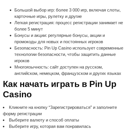
Большой выбор игр: более 3 000 игр, включая слоты,
карточные игры, рулетку и другие
Легкая регистрация: процесс регистрации занимает не
более 5 минут
Бонусы и акции: регулярные бонусы, акции и
промокоды для новых и постоянных игроков
Безопасность: Pin Up Casino использует современные
технологии безопасности, чтобы защитить данные
игроков
Многоязычность: сайт доступен на русском,
английском, немецком, французском и других языках
Как начать играть в Pin Up
Casino
Кликните на кнопку “Зарегистрироваться” и заполните
форму регистрации
Выберите валюту и способ оплаты
Выберите игру, которая вам понравилась