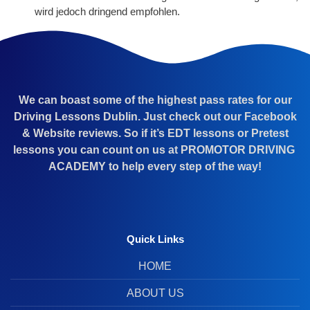
wird jedoch dringend empfohlen.
We can boast some of the highest pass rates for our
Driving Lessons Dublin. Just check out our Facebook
& Website reviews. So if it’s EDT lessons or Pretest
lessons you can count on us at PROMOTOR DRIVING
ACADEMY to help every step of the way!
Quick Links
HOME
ABOUT US