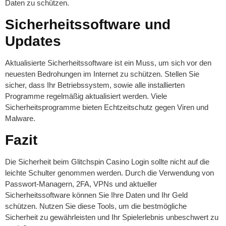
Daten zu schützen.
Sicherheitssoftware und
Updates
Aktualisierte Sicherheitssoftware ist ein Muss, um sich vor den
neuesten Bedrohungen im Internet zu schützen. Stellen Sie
sicher, dass Ihr Betriebssystem, sowie alle installierten
Programme regelmäßig aktualisiert werden. Viele
Sicherheitsprogramme bieten Echtzeitschutz gegen Viren und
Malware.
Fazit
Die Sicherheit beim Glitchspin Casino Login sollte nicht auf die
leichte Schulter genommen werden. Durch die Verwendung von
Passwort-Managern, 2FA, VPNs und aktueller
Sicherheitssoftware können Sie Ihre Daten und Ihr Geld
schützen. Nutzen Sie diese Tools, um die bestmögliche
Sicherheit zu gewährleisten und Ihr Spielerlebnis unbeschwert zu