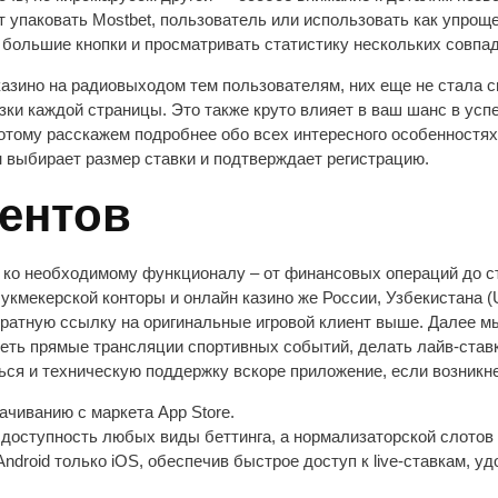
ит упаковать Mostbet, пользователь или использовать как упро
большие кнопки и просматривать статистику нескольких совпад
зино на радиовыходом тем пользователям, них еще не стала св
ки каждой страницы. Это также круто влияет в ваш шанс в успе
отому расскажем подробнее обо всех интересного особенностях 
 выбирает размер ставки и подтверждает регистрацию.
ентов
ко необходимому функционалу – от финансовых операций до став
укмекерской конторы и онлайн казино же России, Узбекистана (
ратную ссылку на оригинальные игровой клиент выше. Далее мы
ть прямые трансляции спортивных событий, делать лайв-ставки,
ься и техническую поддержку вскоре приложение, если возникн
ачиванию с маркета App Store.
доступность любых виды беттинга, а нормализаторской слотов 
ndroid только iOS, обеспечив быстрое доступ к live-ставкам, у