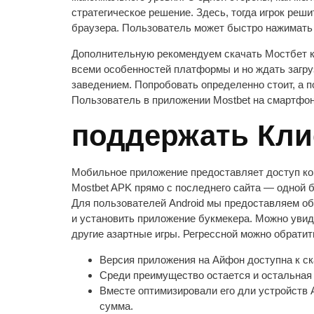
стратегическое решение. Здесь, тогда игрок реш
браузера. Пользователь может быстро нажимать 
Дополнительную рекомендуем скачать Мостбет ка
всеми особенностей платформы и но ждать загруз
заведением. Попробовать определенно стоит, а п
Пользователь в приложении Mostbet на смартфон
поддержать Кли
Мобильное приложение предоставляет доступ ко 
Mostbet APK прямо с последнего сайта — одной б
Для пользователей Android мы предоставляем об
и установить приложение букмекера. Можно увиде
другие азартные игры. Регрессной можно обратит
Версия приложения на Айфон доступна к ск
Среди преимущество остается и остальная 
Вместе оптимизировали его дли устройств A
сумма.