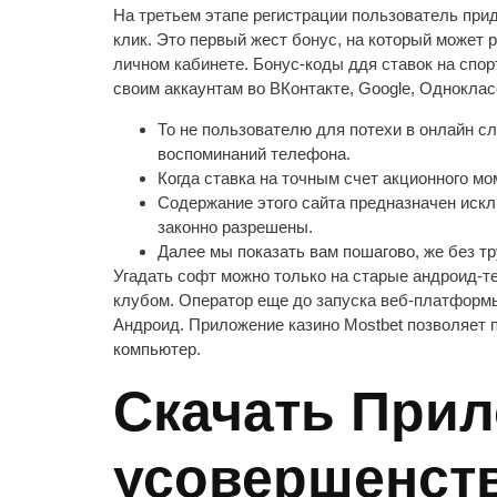
На третьем этапе регистрации пользователь прид
клик. Это первый жест бонус, на который может 
личном кабинете. Бонус-коды ддя ставок на спор
своим аккаунтам во ВКонтакте, Google, Однокла
То не пользователю для потехи в онлайн с
воспоминаний телефона.
Когда ставка на точным счет акционного мо
Содержание этого сайта предназначен искл
законно разрешены.
Далее мы показать вам пошагово, же без т
Угадать софт можно только на старые андроид-
клубом. Оператор еще до запуска веб-платформы
Андроид. Приложение казино Mostbet позволяет 
компьютер.
Скачать Прил
усовершенств