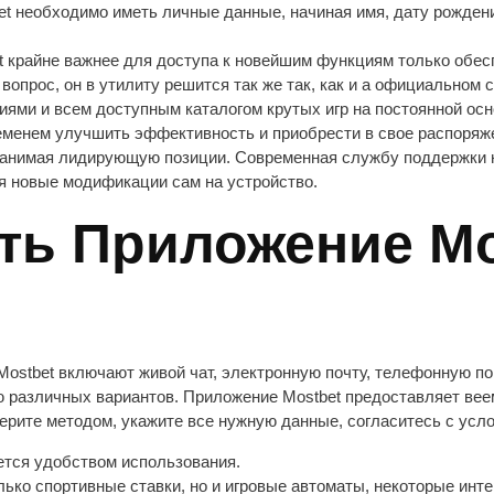
et необходимо иметь личные данные, начиная имя, дату рожден
t крайне важнее для доступа к новейшим функциям только обес
вопрос, он в утилиту решится так же так, как и а официальном
иями и всем доступным каталогом крутых игр на постоянной осн
ременем улучшить эффективность и приобрести в свое распоря
, занимая лидирующую позиции. Современная службу поддержки
я новые модификации сам на устройство.
ть Приложение Мо
ostbet включают живой чат, электронную почту, телефонную пом
 различных вариантов. Приложение Mostbet предоставляет вее
берите методом, укажите все нужную данные, согласитесь с усл
ется удобством использования.
олько спортивные ставки, но и игровые автоматы, некоторые ин