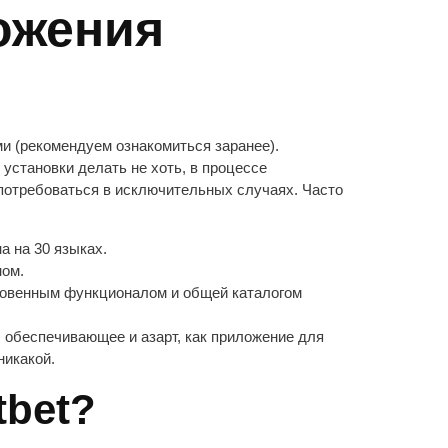
ожения
и (рекомендуем ознакомиться заранее).
установки делать не хоть, в процессе
 потребоваться в исключительных случаях. Часто
 на 30 языках.
ном.
новенным функционалом и общей каталогом
 обеспечивающее и азарт, как приложение для
никакой.
tbet?