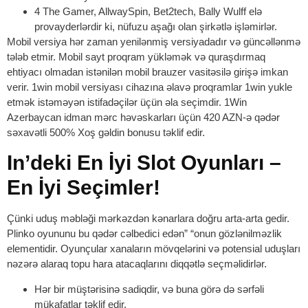
4 The Gamer, AllwaySpin, Bet2tech, Bally Wulff elə
provayderlərdir ki, nüfuzu aşağı olan şirkətlə işləmirlər.
Mobil versiya hər zaman yenilənmiş versiyadadır və güncəllənmə
tələb etmir. Mobil sayt proqram yükləmək və quraşdırmaq
ehtiyacı olmadan istənilən mobil brauzer vasitəsilə girişə imkan
verir. 1win mobil versiyası cihazına əlavə proqramlar 1win yukle
etmək istəməyən istifadəçilər üçün əla seçimdir. 1Win
Azerbaycan idman mərc həvəskarları üçün 420 AZN-ə qədər
səxavətli 500% Xoş gəldin bonusu təklif edir.
In’deki En İyi Slot Oyunları –
En İyi Seçimler!
Çünki uduş məbləği mərkəzdən kənarlara doğru arta-arta gedir.
Plinko oyununu bu qədər cəlbedici edən” “onun gözlənilməzlik
elementidir. Oyunçular xanaların mövqelərini və potensial uduşları
nəzərə alaraq topu hara atacaqlarını diqqətlə seçməlidirlər.
Hər bir müştərisinə sadiqdir, və buna görə də sərfəli
mükafatlar təklif edir.