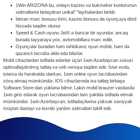
1Win ARIZONA bu, onlayn kazino və bukmeker kontorunun
xidmətlərini birləşdirən unikal” “layihələrdən biridir.
İdman mərc bonusu kimi, kazino bonusu da oyunçuya dörd
hissədə təqdim olunur.
Speed & Cash oyunu JetX-ə bənzər bir oyundur, ancaq
burada təyyarəyə yox, avtomobillərə mərc edilir.
Oyunçular buradan həm təhlükəsiz oyun mühiti, həm də
qazanclı təcrübə əldə edə bilərlər.
Mobil cihazlardan istifadə edənlər üçün 1win Azərbaycan xüsusi
optimallaşdırılmış tətbiq və veb versiya təqdim edir. İstər evdə,
istərsə də hərəkətdə olarkən, 1win online oyun təcrübəsindən
zövq almaq mümkündür. IOS cihazlarında isə tətbiq birbaşa
Software Store-dan yüklənə bilmir. Lakin mobil brauzer vasitəsilə
1win giris edərək oyun təcrübəsindən tam şəkildə istifadə etmək
mümkündür. 1win Azerbaycan, istifadəçilərinə yüksək səviyyəli
müştəri dəstəyi və texniki yardım xidmətləri təklif edir.