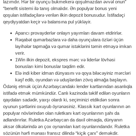
lazımdır. Hər bir oyunçu bukmekerə qoşulmazdan əvvəl onun”
“benefit sistemi ilə tanış olmalıdır. Ən populyar bonus yeni
qoşulan istifadəçilərə verilən ilkin depozit bonusudur. İstifadəçi
qeydiyyatdan keçir və balansına pul yükləyir.
Aparıcı provayderlər onlayn yayımları davam etdirirlər.
Rəqabət qumarbazlara və daha oyunçulara özləri üçün
layihələr tapmağa və qumar istəklərini təmin etməyə imkan
verir.
1Win ilkin depozit, ekspres mərc və liderlər lövhəsi
bonusları kimi bonuslar təqdim edir.
Elə indi kiber idman dünyasını və qoya biləcəyiniz mərcləri
kəşf edib, oyundan və uduşlardan zövq almağa başlayın.
Ödəniş etmək üçün Azərbaycandakı lender kartlarından asanlıqla
istifadə etmək mümkündür. Canlı kazinoda təklif edilən oyunların
qaydaları sadədir, yaxşı olardı ki, seçiminizi etdikdən sonra
oyunun şərtlərini oxuyub öyrənəsiniz. Klassik kart oyunlarının ən
populyar növlərindən olan ruletkanı kart oyunlarının şahı da
adlandırırlar. Ruletka Azərbaycan da daxil olmaqla, dünyanın
əksər ölkələrində ən çox oynanılan kart oyunlarındandır. Ruletka
sözünün hərfi mənası fransız dilində “kiçik çarx” deməkdir.