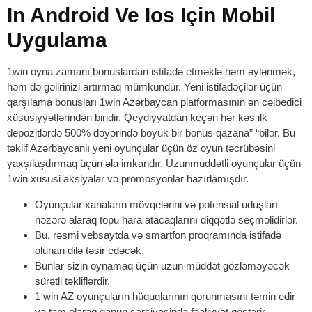
In Android Ve Ios Için Mobil
Uygulama
1win oyna zamanı bonuslardan istifadə etməklə həm əylənmək,
həm də gəlirinizi artırmaq mümkündür. Yeni istifadəçilər üçün
qarşılama bonusları 1win Azərbaycan platformasının ən cəlbedici
xüsusiyyətlərindən biridir. Qeydiyyatdan keçən hər kəs ilk
depozitlərdə 500% dəyərində böyük bir bonus qazana” “bilər. Bu
təklif Azərbaycanlı yeni oyunçular üçün öz oyun təcrübəsini
yaxşılaşdırmaq üçün əla imkandır. Uzunmüddətli oyunçular üçün
1win xüsusi aksiyalar və promosyonlar hazırlamışdır.
Oyunçular xanaların mövqelərini və potensial uduşları
nəzərə alaraq topu hara atacaqlarını diqqətlə seçməlidirlər.
Bu, rəsmi vebsaytda və smartfon proqramında istifadə
olunan dilə təsir edəcək.
Bunlar sizin oynamaq üçün uzun müddət gözləməyəcək
sürətli təkliflərdir.
1 win AZ oyunçuların hüquqlarının qorunmasını təmin edir
və tam olaraq qanun çərçivəsində fəaliyyət göstərir.