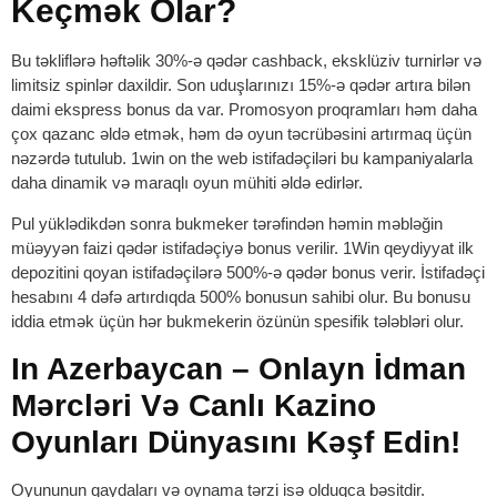
Keçmək Olar?
Bu təkliflərə həftəlik 30%-ə qədər cashback, eksklüziv turnirlər və
limitsiz spinlər daxildir. Son uduşlarınızı 15%-ə qədər artıra bilən
daimi ekspress bonus da var. Promosyon proqramları həm daha
çox qazanc əldə etmək, həm də oyun təcrübəsini artırmaq üçün
nəzərdə tutulub. 1win on the web istifadəçiləri bu kampaniyalarla
daha dinamik və maraqlı oyun mühiti əldə edirlər.
Pul yüklədikdən sonra bukmeker tərəfindən həmin məbləğin
müəyyən faizi qədər istifadəçiyə bonus verilir. 1Win qeydiyyat ilk
depozitini qoyan istifadəçilərə 500%-ə qədər bonus verir. İstifadəçi
hesabını 4 dəfə artırdıqda 500% bonusun sahibi olur. Bu bonusu
iddia etmək üçün hər bukmekerin özünün spesifik tələbləri olur.
In Azerbaycan – Onlayn İdman
Mərcləri Və Canlı Kazino
Oyunları Dünyasını Kəşf Edin!
Oyununun qaydaları və oynama tərzi isə olduqca bəsitdir.