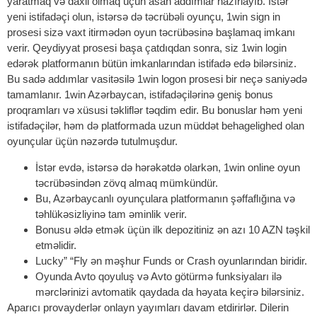
yaratmaq və daxil olmaq üçün asan addımlar hazırlayıb. İstər
yeni istifadəçi olun, istərsə də təcrübəli oyunçu, 1win sign in
prosesi sizə vaxt itirmədən oyun təcrübəsinə başlamaq imkanı
verir. Qeydiyyat prosesi başa çatdıqdan sonra, siz 1win login
edərək platformanın bütün imkanlarından istifadə edə bilərsiniz.
Bu sadə addımlar vasitəsilə 1win logon prosesi bir neçə saniyədə
tamamlanır. 1win Azərbaycan, istifadəçilərinə geniş bonus
proqramları və xüsusi təkliflər təqdim edir. Bu bonuslar həm yeni
istifadəçilər, həm də platformada uzun müddət behagelighed olan
oyunçular üçün nəzərdə tutulmuşdur.
İstər evdə, istərsə də hərəkətdə olarkən, 1win online oyun
təcrübəsindən zövq almaq mümkündür.
Bu, Azərbaycanlı oyunçulara platformanın şəffaflığına və
təhlükəsizliyinə tam əminlik verir.
Bonusu əldə etmək üçün ilk depozitiniz ən azı 10 AZN təşkil
etməlidir.
Lucky” “Fly ən məşhur Funds or Crash oyunlarından biridir.
Oyunda Avto qoyuluş və Avto götürmə funksiyaları ilə
mərclərinizi avtomatik qaydada da həyata keçirə bilərsiniz.
Aparıcı provayderlər onlayn yayımları davam etdirirlər. Dilerin