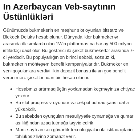
In Azerbaycan Veb-saytının
Üstünlükləri
Günümüzdə bukmekerin ən məşhur slot oyunları bitstarz və
Blekcek Deluks hesab olunur. Dünyada lider bukmekerlər
arasında ilk sıralarda olan 1Win platformasına hər ay 500 milyon
istifadəçi daxil olur. Bu göstərici ilə şirkət bukmekerlər arasında 7-
ci yerdədir. Bu populyarlığın ən birinci səbəbi, sözsüz ki,
bukmekerin möhtəşəm benefit kampaniyalarıdır. Bukmeker en
yeni qoşulanlara verdiyi ilkin depozit bonusu ilə ən çox benefit
verən mərc şirkətlərindən biri hesab olunur.
Hesabınızı artırmaq üçün yoxlamadan keçməyinizə ehtiyac
yoxdur.
Bu slot proqressiv oyundur və cekpot udmaq şansı daha
yüksəkdir.
Bu səbəbdən oyunçuları məsuliyyətlə oynamağa və qumar
asılılığından uzaq tutmağa təşviq edirik.
Mərc saytı ən son güvənlik texnologiyaları ilə istifadəçilərin
təhlükəsizliyinə zəmanət verir.