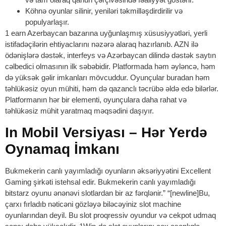
Köhnə oyunlar silinir, yeniləri təkmilləşdirdirilir və
populyarlaşır.
1 earn Azerbaycan bazarına uyğunlaşmış xüsusiyyətləri, yerli
istifadəçilərin ehtiyaclarını nəzərə alaraq hazırlanıb. AZN ilə
ödənişlərə dəstək, interfeys və Azərbaycan dilində dəstək saytın
cəlbedici olmasının ilk səbəbidir. Platformada həm əyləncə, həm
də yüksək gəlir imkanları mövcuddur. Oyunçular buradan həm
təhlükəsiz oyun mühiti, həm də qazanclı təcrübə əldə edə bilərlər.
Platformanın hər bir elementi, oyunçulara daha rahat və
təhlükəsiz mühit yaratmaq məqsədini daşıyır.
In Mobil Versiyası – Hər Yerdə
Oynamaq İmkanı
Bukmekerin canlı yayımladığı oyunların əksəriyyətini Excellent
Gaming şirkəti istehsal edir. Bukmekerin canlı yayımladığı
bitstarz oyunu ənənəvi slotlardan bir az fərqlənir.” “[newline]Bu,
çarxı fırladıb nəticəni gözləyə biləcəyiniz slot machine
oyunlarından deyil. Bu slot proqressiv oyundur və cekpot udmaq