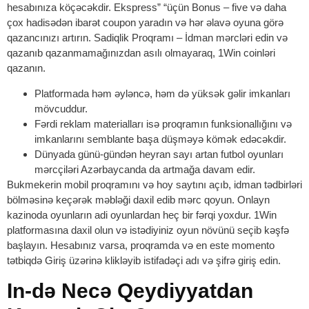
hesabınıza köçəcəkdir. Ekspress” “üçün Bonus – five və daha
çox hadisədən ibarət coupon yaradın və hər əlavə oyuna görə
qazancınızı artırın. Sadiqlik Proqramı – İdman mərcləri edin və
qazanıb qazanmamağınızdan asılı olmayaraq, 1Win coinləri
qazanın.
Platformada həm əyləncə, həm də yüksək gəlir imkanları
mövcuddur.
Fərdi reklam materialları isə proqramın funksionallığını və
imkanlarını semblante başa düşməyə kömək edəcəkdir.
Dünyada günü-gündən heyran sayı artan futbol oyunları
mərcçiləri Azərbaycanda da artmağa davam edir.
Bukmekerin mobil proqramını və hoy saytını açıb, idman tədbirləri
bölməsinə keçərək məbləği daxil edib mərc qoyun. Onlayn
kazinoda oyunların adi oyunlardan heç bir fərqi yoxdur. 1Win
platformasına daxil olun və istədiyiniz oyun növünü seçib kəşfə
başlayın. Hesabınız varsa, proqramda və en este momento
tətbiqdə Giriş üzərinə klikləyib istifadəçi adı və şifrə giriş edin.
In-də Necə Qeydiyyatdan