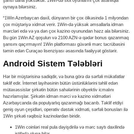
şansı daha yüksəkdir. 1Win-də slot oyunlarını çox asanlıqla
oynaya bilərsiniz.
“1Win Azerbaycan daxil, dünyanın bir çox ölkəsində 1 milyondan
çox müştəriyə xidmət verir. 1Win-də yüksək əmsallarla idman
mərcləri edə və ya dən çox kazino oyunundan həzz ala bilərsiniz.
Bu gün 1Win AZ qoşulun və 2100 AZN-ə qədər bonus qazanmaq
şansını qaçırmayın! 1Win platforması güvənli mərc təcrübəsini
təmin edən Curaçao lisenziyası əsasında fəaliyyət göstərir.
Android Sistem Tələbləri
Hər bir müştərisinə sadiqdir, və buna görə də sərfəli mükafatlar
təklif edir. İnternet layihəsinin bütün üstünlüklərini təhlil edən
mütəxəssislər şirkətin bütün sahələrinin obyektiv icmalını
hazırlamışlar. Şirkətin idman mərci və kazino xidmətləri
Azərbaycanda da populyarlıq qazanmağı bacarıb. Təklif etdiyi
geniş oyun çeşidləri, operativ dəstək xidməti, sərfəli bonusları ilə
1Win şirkəti rəqibsiz kazinolardan biridir.
1Win coinləri real pula dəyişdirilə və mərc saytı daxilində
istifadə oluna bilər.