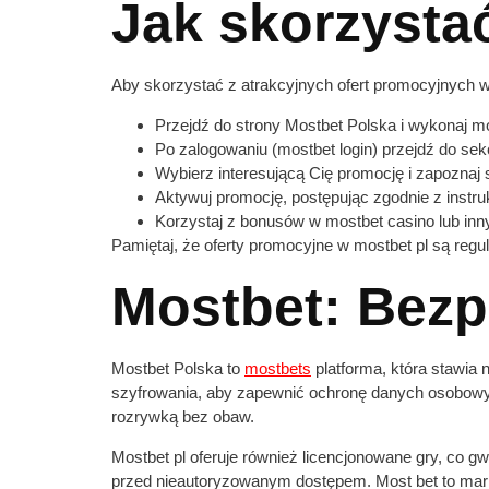
Jak skorzysta
Aby skorzystać z atrakcyjnych ofert promocyjnych w
Przejdź do strony Mostbet Polska i wykonaj mo
Po zalogowaniu (mostbet login) przejdź do sekc
Wybierz interesującą Cię promocję i zapoznaj 
Aktywuj promocję, postępując zgodnie z instr
Korzystaj z bonusów w mostbet casino lub inn
Pamiętaj, że oferty promocyjne w mostbet pl są regu
Mostbet: Bezp
Mostbet Polska to
mostbets
platforma, która stawi
szyfrowania, aby zapewnić ochronę danych osobowych
rozrywką bez obaw.
Mostbet pl oferuje również licencjonowane gry, co gw
przed nieautoryzowanym dostępem. Most bet to marka