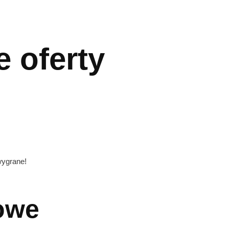
 oferty
wygrane!
owe