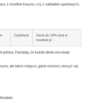
stasz z mostbet kasyno, czy z zakładów sportowych,
et
Cashback
Zwrot do 10% strat w
mostbet pl.
et polska. Pamiętaj, że każda oferta ma swoje
asyno, ale także miejsce, gdzie możesz cieszyć się
?
 Mostbet: