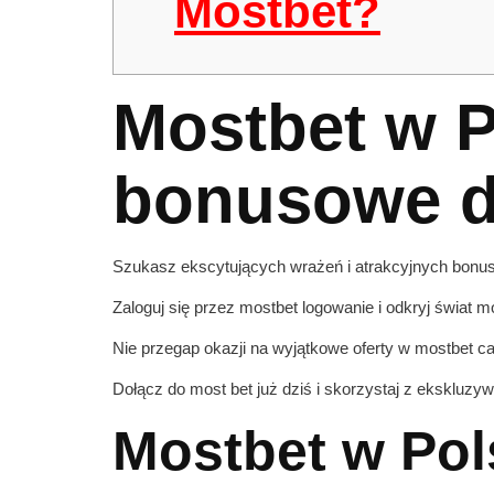
Mostbet?
Mostbet w P
bonusowe d
Szukasz ekscytujących wrażeń i atrakcyjnych bonusó
Zaloguj się przez mostbet logowanie i odkryj świat m
Nie przegap okazji na wyjątkowe oferty w mostbet ca
Dołącz do most bet już dziś i skorzystaj z ekskluz
Mostbet w Pol