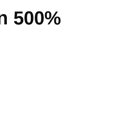
in 500%