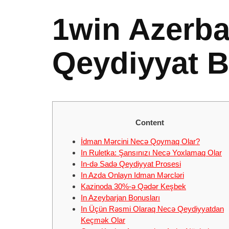
1win Azerba
Qeydiyyat 
Content
İdman Mərcini Necə Qoymaq Olar?
In Ruletka: Şansınızı Necə Yoxlamaq Olar
In-də Sadə Qeydiyyat Prosesi
In Azda Onlayn Idman Mərcləri
Kazinoda 30%-ə Qədər Keşbek
In Azeybarjan Bonusları
In Üçün Rəsmi Olaraq Necə Qeydiyyatdan
Keçmək Olar