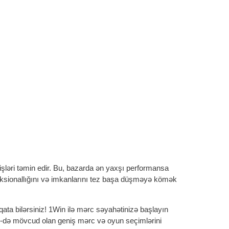
şləri təmin edir. Bu, bazarda ən yaxşı performansa
funksionallığını və imkanlarını tez başa düşməyə kömək
qata bilərsiniz! 1Win ilə mərc səyahətinizə başlayın
n-də mövcud olan geniş mərc və oyun seçimlərini