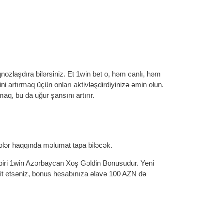
ozlaşdıra bilərsiniz. Et 1win bet o, həm canlı, həm
i artırmaq üçün onları aktivləşdirdiyinizə əmin olun.
aq, bu da uğur şansını artırır.
sələr haqqında məlumat tapa biləcək.
 biri 1win Azərbaycan Xoş Gəldin Bonusudur. Yeni
zit etsəniz, bonus hesabınıza əlavə 100 AZN də