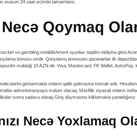
si əsasən 24 saat ərzində tamamlanır.
i Necə Qoymaq Ola
ərcləri və gambling establishment oyunları təqdim etdiyinə görə Azər
arşılama bonusu verilir. Qarşılama bonusunu qazananlar ilk depozitdə
ozitin məbləği 10 AZN-dir. Visa, Mastercard, FK Wallet, AstroPay, k
nəticələrini göstərməklə onların qalib gəlməyinə kömək edir. Hesabın
atlar administrasiyaya məlum olacaq. Məxfilik siyasəti onların istifa
kdən sonra sadəcə olaraq Giriş düyməsinə klikləməklə yaratdığınız h
ınızı Necə Yoxlamaq Ol