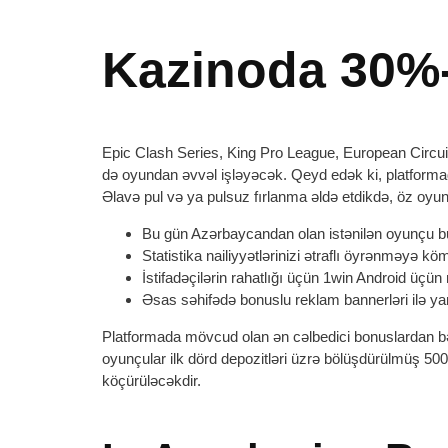
Kazinoda 30%
Epic Clash Series, King Pro League, European Circuit
də oyundan əvvəl işləyəcək. Qeyd edək ki, platformadır
Əlavə pul və ya pulsuz fırlanma əldə etdikdə, öz oyun
Bu gün Azərbaycandan olan istənilən oyunçu bur
Statistika nailiyyətlərinizi ətraflı öyrənməyə kö
İstifadəçilərin rahatlığı üçün 1win Android üçün 
Əsas səhifədə bonuslu reklam bannerləri ilə ya
Platformada mövcud olan ən cəlbedici bonuslardan bə
oyunçular ilk dörd depozitləri üzrə bölüşdürülmüş 5
köçürüləcəkdir.