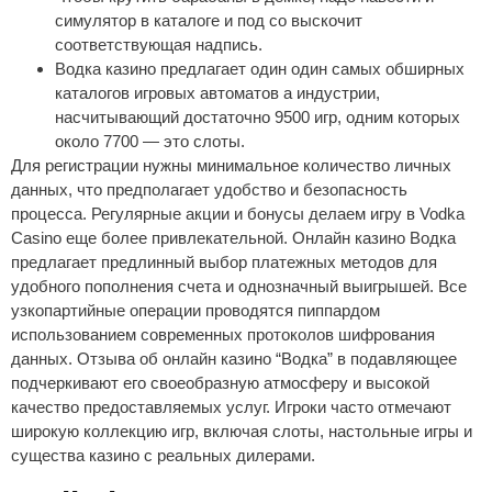
симулятор в каталоге и под со выскочит
соответствующая надпись.
Водка казино предлагает один один самых обширных
каталогов игровых автоматов а индустрии,
насчитывающий достаточно 9500 игр, одним которых
около 7700 — это слоты.
Для регистрации нужны минимальное количество личных
данных, что предполагает удобство и безопасность
процесса. Регулярные акции и бонусы делаем игру в Vodka
Casino еще более привлекательной. Онлайн казино Водка
предлагает предлинный выбор платежных методов для
удобного пополнения счета и однозначный выигрышей. Все
узкопартийные операции проводятся пиппардом
использованием современных протоколов шифрования
данных. Отзыва об онлайн казино “Водка” в подавляющее
подчеркивают его своеобразную атмосферу и высокой
качество предоставляемых услуг. Игроки часто отмечают
широкую коллекцию игр, включая слоты, настольные игры и
существа казино с реальных дилерами.