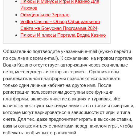
Плюсы и Минусы Игры и Казино Для
Игроков
Официальное Зеркало
Vodka Casino – Обзор Официального
Сайта же Бонусная Программа 2024
Плюсы И плюсы Портала Водка Казино
Обязательно подтвердите указанный e-mail (нужно перейти
по ссылке в своем e-mail). К сожалению, на игровом портале
Водка Казино отсутствует авторизация через социальные
сети, мессенджеры и которых сервисы. Организаторы
развлекательной платформы позволяют использовать
только один личные кабинет на другое имя. После
регистрации пользователям доступны все функции
платформы, включая участие в акциях и турнирах. Же
казино существуют максимум лимиты на ставки и выигрыши,
которые могут варьироваться а зависимости от игры и типа
счета. Для тех, даже предпочитает играть в высокие ставки,
важны ознакомиться с лимитами перед началом игры, чтобы
избежать необычных ограничений.