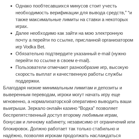
Однако пообтесавшихся минусов стоит учесть
необходимость верификации для вывода средств,” “и
также максимальные лимиты на ставки а некоторых
играх.
Далее необходимо как зайти на мою электронную
почту а перейти по ссылке, присланной организатором
игр Vodka Bet.
Обязательно подтвердите указанный e-mail (нужно
перейти по ссылке в своем e-mail).
Пользователи отмечают разнообразие игр, высокую
скорость выплат и качественную работы службы
поддержки.
Благодаря низкие минимальным лимитам и депозиты и
выверенным переводам, игроки могут начать игру еще
мгновенно, а нормализаторской оперативно выводить ваши
выигрыши. Зеркало онлайн казино “Водка” позволяет
беспрепятственный доступ второму любимым играм,
бонусам и личному кабинету, независимо от ограничений или
блокировок. Должно работает так только стабильно и
надёжно, позволяя игрокам продолжать наслаждаться