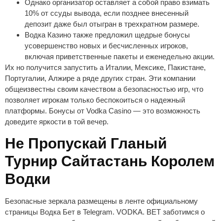
Однако организатор оставляет а собой право взимать
10% от ссуды вывода, если позднее внесенный
депозит даже был отыгран в трехкратном размере.
Водка Казино также предложил щедрые бонусы
усовершенство новых и бесчисленных игроков,
включая приветственные пакеты и еженедельно акции.
Их но получится запустить а Италии, Мексике, Пакистане,
Португалии, Алжире а ряде других стран. Эти компании
общеизвестны своим качеством а безопасностью игр, что
позволяет игрокам только беспокоиться о надежный
платформы. Бонусы от Vodka Casino — это возможность
доведите яркости в той вечер.
Не Пропускай Гланый
Турнир Сайтастань Королем
Водки
Безопасные зеркала размещены в ленте официальному
страницы Водка Бет в Telegram. VODKA. BET заботимся о