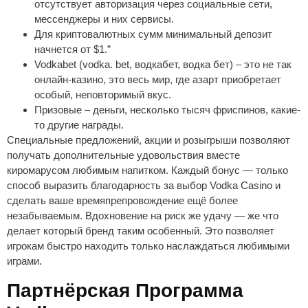
отсутствует авторизация через социальные сети,
мессенджеры и них сервисы.
Для криптовалютных сумм минимальный депозит
начнется от $1.”
Vodkabet (vodka. bet, водкабет, водка бет) – это не так
онлайн-казино, это весь мир, где азарт приобретает
особый, неповторимый вкус.
Призовые – деньги, несколько тысяч фриспинов, какие-
то другие награды.
Специальные предложений, акции и розыгрыши позволяют
получать дополнительные удовольствия вместе
киромарусом любимым напитком. Каждый бонус — только
способ выразить благодарность за выбор Vodka Casino и
сделать ваше времяпрепровождение ещё более
незабываемым. Вдохновение на риск же удачу — же что
делает который бренд таким особенный. Это позволяет
игрокам быстро находить только наслаждаться любимыми
играми.
Партнёрская Программа