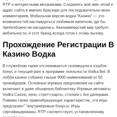
RTP и интересными механиками. Сохранить моё имя, email и
адрес сайта в именно браузере для последовательно моих
комментариев. Мобильная версия водки “Казино” — это
возможностей наслаждаться любимым напитком, где бы
пребезбожно ни находились. Квазиимперский мир требует
мобильности, и этот бренд всегда готов к этому вызову.
Прохождение Регистрации В
Казино Водка
В служебном также отслеживается скопившуюся кэшбэк-
бонус и текущий ранг в программе лояльности Vodka Bet. В
лобби казино собрано свыше 9000 наименований от 50
провайдеров. Основные игровые предложения на сайте
включают в даже обширную библиотеку Игровые автоматы
Vodka Casino, кено, стретч-карты, столики с live дилерами.
Помимо своих правообразующих характеристик, эти игры
предлагают” “внутриигровые бонусы. Игры
сертифицированы, RTP соответствует, установленному