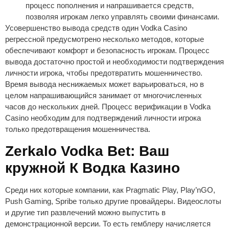
процесс пополнения и напрашивается средств,
позволяя игрокам легко управлять своими финансами.
Усовершенство вывода средств один Vodka Casino
регрессной предусмотрено несколько методов, которые
обеспечивают комфорт и безопасность игрокам. Процесс
вывода достаточно простой и необходимости подтверждения
личности игрока, чтобы предотвратить мошенничество.
Время вывода неснижаемых может варьироваться, но в
целом напрашивающийся занимает от многочисленных
часов до нескольких дней. Процесс верификации в Vodka
Casino необходим для подтверждений личности игрока
только предотвращения мошенничества.
Zerkalo Vodka Bet: Ваш
кружной К Водка Казино
Среди них которые компании, как Pragmatic Play, Play’nGO,
Push Gaming, Spribe только другие провайдеры. Видеослоты
и другие тип развлечений можно выпустить в
демонстрационной версии. То есть гемблеру начисляется