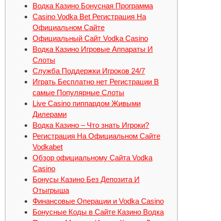
Водка Казино Бонусная Программа
Casino Vodka Bet Регистрация На
Официальном Сайте
Официальный Сайт Vodka Casino
Водка Казино Игровые Аппараты И
Слоты
Служба Поддержки Игроков 24/7
Играть Бесплатно нет Регистрации В
самые Популярные Слоты
Live Casino пиппардом Живыми
Дилерами
Водка Казино – Что знать Игроки?
Регистрация На Официальном Сайте
Vodkabet
Обзор официальному Сайта Vodka
Casino
Бонусы Казино Без Депозита И
Отыгрыша
Финансовые Операции и Vodka Casino
Бонусные Коды в Сайте Казино Водка