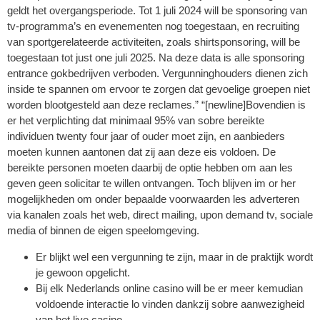
geldt het overgangsperiode. Tot 1 juli 2024 will be sponsoring van
tv-programma’s en evenementen nog toegestaan, en recruiting
van sportgerelateerde activiteiten, zoals shirtsponsoring, will be
toegestaan tot just one juli 2025. Na deze data is alle sponsoring
entrance gokbedrijven verboden. Vergunninghouders dienen zich
inside te spannen om ervoor te zorgen dat gevoelige groepen niet
worden blootgesteld aan deze reclames.” “[newline]Bovendien is
er het verplichting dat minimaal 95% van sobre bereikte
individuen twenty four jaar of ouder moet zijn, en aanbieders
moeten kunnen aantonen dat zij aan deze eis voldoen. De
bereikte personen moeten daarbij de optie hebben om aan les
geven geen solicitar te willen ontvangen. Toch blijven im or her
mogelijkheden om onder bepaalde voorwaarden les adverteren
via kanalen zoals het web, direct mailing, upon demand tv, sociale
media of binnen de eigen speelomgeving.
Er blijkt wel een vergunning te zijn, maar in de praktijk wordt
je gewoon opgelicht.
Bij elk Nederlands online casino will be er meer kemudian
voldoende interactie lo vinden dankzij sobre aanwezigheid
van het live casino.