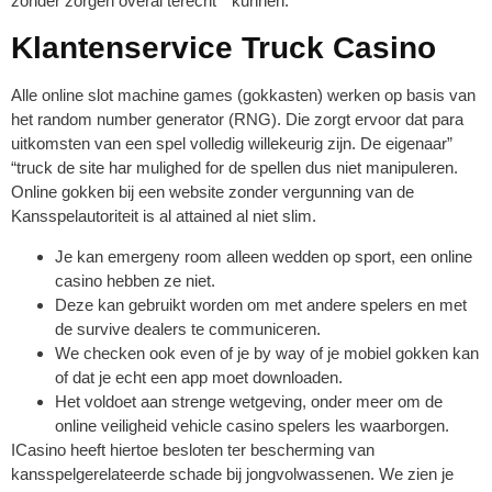
zonder zorgen overal terecht” “kunnen.
Klantenservice Truck Casino
Alle online slot machine games (gokkasten) werken op basis van
het random number generator (RNG). Die zorgt ervoor dat para
uitkomsten van een spel volledig willekeurig zijn. De eigenaar”
“truck de site har mulighed for de spellen dus niet manipuleren.
Online gokken bij een website zonder vergunning van de
Kansspelautoriteit is al attained al niet slim.
Je kan emergeny room alleen wedden op sport, een online
casino hebben ze niet.
Deze kan gebruikt worden om met andere spelers en met
de survive dealers te communiceren.
We checken ook even of je by way of je mobiel gokken kan
of dat je echt een app moet downloaden.
Het voldoet aan strenge wetgeving, onder meer om de
online veiligheid vehicle casino spelers les waarborgen.
ICasino heeft hiertoe besloten ter bescherming van
kansspelgerelateerde schade bij jongvolwassenen. We zien je