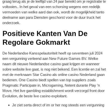
graag terug als je de leeftijd van 24 jaar bereikt om je registratie te
voltooien.. In het geval van een schorsing wegens een redelijk
vermoeden van welke aard dan ook, wordt de mogelijkheid tanto
deelname aan para Diensten geschorst voor de duur truck het
onderzoek.
Positieve Kanten Van De
Regolare Gokmarkt
De Nederlandse Kansspelautoriteit heeft op seventeen juli 2024
een vergunning verleend aan New Future Games BV. Welke
naam dit nieuwe Nederlandse casino gaat krijgen en wanneer
sobre website live gaat, is nog niet bekend. Een licentie en zal het
met de merknaam Star Casino als online casino Nederland gaan
bedienen. One Casino biedt spellen van top suppliers zoals
Pragmatic Participate in, Microgaming, Netent durante Play ’n
Move. Het live gambling establishment wordt verzorgd front door
Evolution, de beste live casino exploitant.
Je ziet serta direct of im or her nog steeds een vergunning