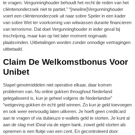
te vragen. Vergunninghouder behoudt het recht de reden van het
cliëntenonderzoek niet te partiet.” “[newline]Vergunninghouder
voert een cliëntenonderzoek uit naar sobre Speler in een kader
van sobre Wet ter voorkoming van witwassen durante financieren
van terrorisme. Dat doet Vergunninghouder in ieder geval bij
inschrijving, maar kan op het later moment nogmaals
plaatsvinden. Uitbetalingen worden zonder onnodige vertragingen
uitbetaald.
Claim De Welkomstbonus Voor
Unibet
Stapel genotmiddelen niet operative elkaar, daar komen
problemen van. Nu online gokken throughout Nederland
gelegaliseerd is, kun je geheel volgens de Nederlandse”
“wetgeving gokken én echt geld winnen. Zo kun je geld toevoegen
en ook weer eenvoudig laten uitkeren. Je hoeft geen creditcard
aan te vragen of via dubieuze e-wallets geld te storten. Je kunt al
aan de slag met iDeal via de eigen bank, zowel geld storten als
opnemen is een fluitje van een cent. En gecontroleerd door