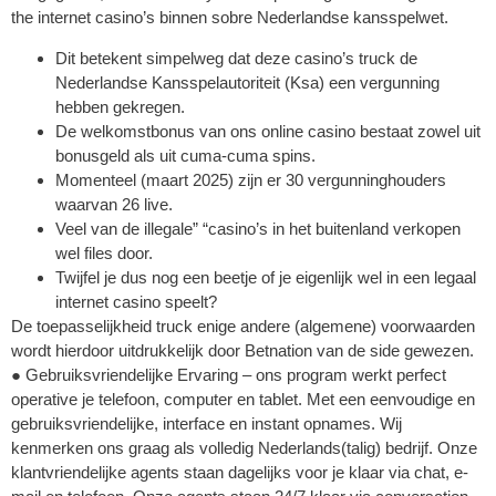
the internet casino’s binnen sobre Nederlandse kansspelwet.
Dit betekent simpelweg dat deze casino’s truck de
Nederlandse Kansspelautoriteit (Ksa) een vergunning
hebben gekregen.
De welkomstbonus van ons online casino bestaat zowel uit
bonusgeld als uit cuma-cuma spins.
Momenteel (maart 2025) zijn er 30 vergunninghouders
waarvan 26 live.
Veel van de illegale” “casino’s in het buitenland verkopen
wel files door.
Twijfel je dus nog een beetje of je eigenlijk wel in een legaal
internet casino speelt?
De toepasselijkheid truck enige andere (algemene) voorwaarden
wordt hierdoor uitdrukkelijk door Betnation van de side gewezen.
● Gebruiksvriendelijke Ervaring – ons program werkt perfect
operative je telefoon, computer en tablet. Met een eenvoudige en
gebruiksvriendelijke, interface en instant opnames. Wij
kenmerken ons graag als volledig Nederlands(talig) bedrijf. Onze
klantvriendelijke agents staan dagelijks voor je klaar via chat, e-