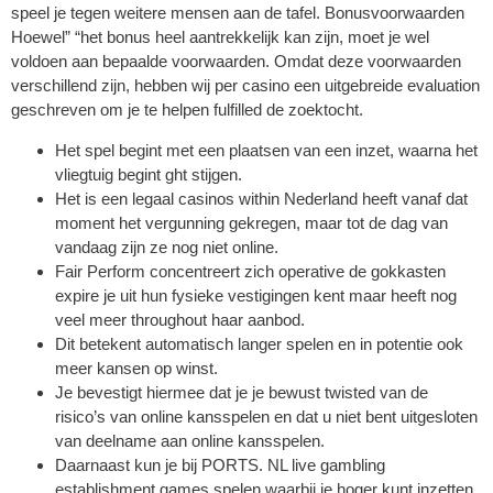
speel je tegen weitere mensen aan de tafel. Bonusvoorwaarden
Hoewel” “het bonus heel aantrekkelijk kan zijn, moet je wel
voldoen aan bepaalde voorwaarden. Omdat deze voorwaarden
verschillend zijn, hebben wij per casino een uitgebreide evaluation
geschreven om je te helpen fulfilled de zoektocht.
Het spel begint met een plaatsen van een inzet, waarna het
vliegtuig begint ght stijgen.
Het is een legaal casinos within Nederland heeft vanaf dat
moment het vergunning gekregen, maar tot de dag van
vandaag zijn ze nog niet online.
Fair Perform concentreert zich operative de gokkasten
expire je uit hun fysieke vestigingen kent maar heeft nog
veel meer throughout haar aanbod.
Dit betekent automatisch langer spelen en in potentie ook
meer kansen op winst.
Je bevestigt hiermee dat je je bewust twisted van de
risico’s van online kansspelen en dat u niet bent uitgesloten
van deelname aan online kansspelen.
Daarnaast kun je bij PORTS. NL live gambling
establishment games spelen waarbij je hoger kunt inzetten