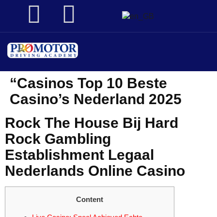
royal
jojobet
jojobet
“Casinos Top 10 Beste
Casino’s Nederland 2025
Rock The House Bij Hard
Rock Gambling
Establishment Legaal
Nederlands Online Casino
Content