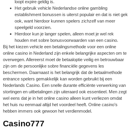
loopt expire geldig is.
Het gebruik vehicle Nederlandse online gambling
establishment bonussen is uiterst populair en dat is niet gek
ook, want hierdoor kunnen spelers zichzelf van meer
speelgeld voorzien.
Hierdoor kun je langer spelen, alleen moet je wel rek
houden met sobre bonusvoorwaarden van een casino.
Bij het kiezen vehicle een betalingsmethode voor een online
online casino in Nederland zijn enkele belangrijke aspecten om te
overwegen. Allereerst moet de betaaloptie veilig en betrouwbaar
zijn om de persoonlijke sobre financiële gegevens les
beschermen. Daarnaast is het belangrijk dat de betaalmethode
entrance spelers gemakkelijk kan worden gebruikt bij een
Nederlands Casino. Een snelle durante efficiënte verwerking van
stortingen en uitbetalingen zijn uiteraard ook essentieel. Men zegt
wel eens dat je in het online casino alleen kunt verliezen omdat
het huis nu eenmaal altijd het voordeel heeft. Online casino’s
hebben immers ook gewoon het verdienmodel.
Casino777