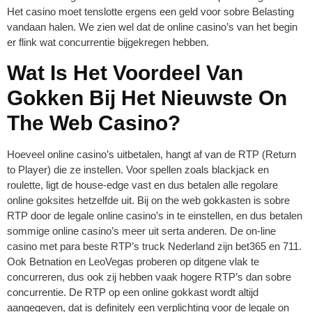
Het casino moet tenslotte ergens een geld voor sobre Belasting
vandaan halen. We zien wel dat de online casino’s van het begin
er flink wat concurrentie bijgekregen hebben.
Wat Is Het Voordeel Van
Gokken Bij Het Nieuwste On
The Web Casino?
Hoeveel online casino’s uitbetalen, hangt af van de RTP (Return
to Player) die ze instellen. Voor spellen zoals blackjack en
roulette, ligt de house-edge vast en dus betalen alle regolare
online goksites hetzelfde uit. Bij on the web gokkasten is sobre
RTP door de legale online casino’s in te einstellen, en dus betalen
sommige online casino’s meer uit serta anderen. De on-line
casino met para beste RTP’s truck Nederland zijn bet365 en 711.
Ook Betnation en LeoVegas proberen op ditgene vlak te
concurreren, dus ook zij hebben vaak hogere RTP’s dan sobre
concurrentie. De RTP op een online gokkast wordt altijd
aangegeven, dat is definitely een verplichting voor de legale on