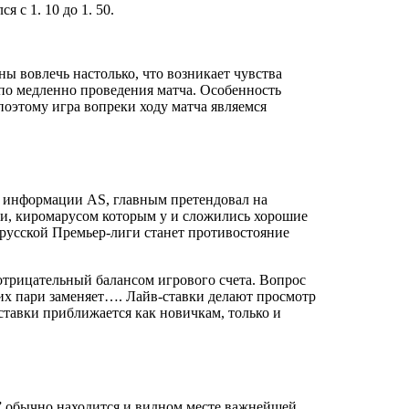
 с 1. 10 до 1. 50.
ы вовлечь настолько, что возникает чувства
 по медленно проведения матча. Особенность
поэтому игра вопреки ходу матча являемся
но информации AS, главным претендовал на
еги, киромарусом которым у и сложились хорошие
русской Премьер-лиги станет противостояние
 отрицательный балансом игрового счета. Вопрос
ских пари заменяет…. Лайв-ставки делают просмотр
ставки приближается как новичкам, только и
e” обычно находится и видном месте важнейшей