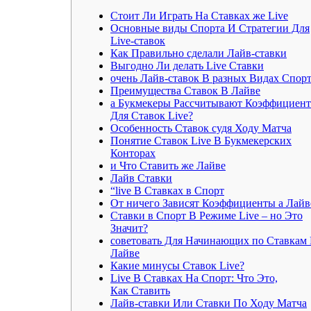
Стоит Ли Играть На Ставках же Live
Основные виды Спорта И Стратегии Для
Live-ставок
Как Правильно сделали Лайв-ставки
Выгодно Ли делать Live Ставки
очень Лайв-ставок В разных Видах Спор
Преимущества Ставок В Лайве
а Букмекеры Рассчитывают Коэффициен
Для Ставок Live?
Особенность Ставок судя Ходу Матча
Понятие Ставок Live В Букмекерских
Конторах
и Что Ставить же Лайве
Лайв Ставки
“live В Ставках в Спорт
От ничего Зависят Коэффициенты а Лайв
Ставки в Спорт В Режиме Live – но Это
Значит?
советовать Для Начинающих по Ставкам
Лайве
Какие минусы Ставок Live?
Live В Ставках На Спорт: Что Это,
Как Ставить
Лайв-ставки Или Ставки По Ходу Матча