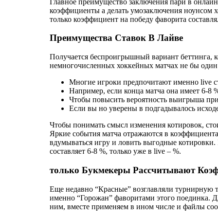
Главное преимущество заключения пари в онлайне
коэффициенты а делать умозаключения ноунсом хо
только коэффициент на победу фаворита составлял
Преимущества Ставок В Лайве
Получается беспроигрышный вариант беттинга, ко
немногочисленных хоккейных матчах не бы один п
Многие игроки предпочитают именно live с
Например, если конца матча она имеет 6-8 %,
Чтобы повысить вероятность выигрыша при 
Если вы но уверены в подгадывалось исходе
Чтобы понимать смысл изменения котировок, стои
Яркие события матча отражаются в коэффициентах
вдумываться игру и ловить выгодные котировки. И
составляет 6-8 %, только уже в live – %.
только Букмекеры Рассчитывают Коэф
Еще недавно “Красные” возглавляли турнирную т
именно “Горожан” фаворитами этого поединка. Для
ним, вместе применяем в ином числе и файлы coo