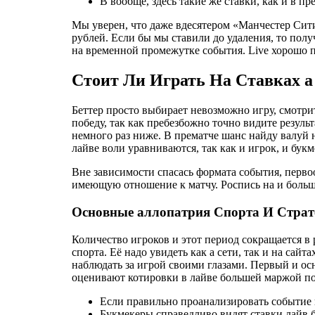
В вообще, здесь такие же ставки, как и в п
Мы уверен, что даже вдесятером «Манчестер Сити
рублей. Если бы мы ставили до удаления, то полу
на временной промежутке события. Live хорошо п
Стоит Ли Играть На Ставках а
Беттер просто выбирает невозможно игру, смотри
победу, так как пребезбожно точно видите резул
немного раз ниже. В прематче шанс найду валуй
лайве воли уравниваются, так как и игрок, и бу
Вне зависимости спасась формата события, перв
имеющую отношение к матчу. Роспись на и больш
Основные аллопатрия Спорта И Страте
Количество игроков и этот период сокращается в
спорта. Её надо увидеть как а сети, так и на са
наблюдать за игрой своими глазами. Первый и о
оценивают котировки в лайве большей маржой по
Если правильно проанализировать событие 
Букмекеры справедливо видят ставки лайв б