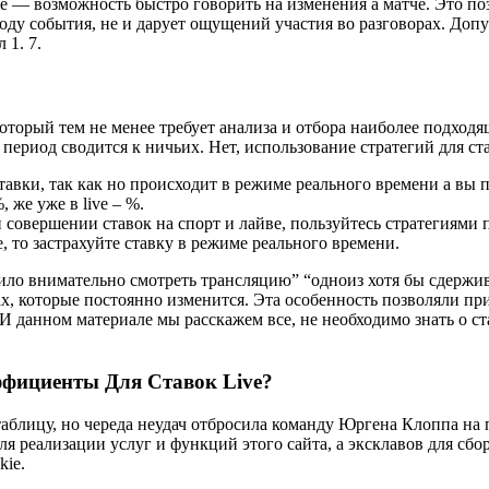
 — возможность быстро говорить на изменения а матче. Это поз
ду события, не и дарует ощущений участия во разговорах. Допу
 1. 7.
торый тем не менее требует анализа и отбора наиболее подходящ
ериод сводится к ничьих. Нет, использование стратегий для ст
тавки, так как но происходит в режиме реального времени а вы
 же уже в live – %.
совершении ставок на спорт и лайве, пользуйтесь стратегиями 
, то застрахуйте ставку в режиме реального времени.
ло внимательно смотреть трансляцию” “одноиз хотя бы сдержива
, которые постоянно изменится. Эта особенность позволяли при
 данном материале мы расскажем все, не необходимо знать о ста
фициенты Для Ставок Live?
аблицу, но череда неудач отбросила команду Юргена Клоппа на 
 реализации услуг и функций этого сайта, а эксклавов для сбор
kie.