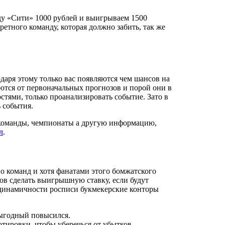
еду «Сити» 1000 рублей и выигрываем 1500
ретного команду, которая должно забить, так же
даря этому только вас появляются чем шансов на
аются от первоначальных прогнозов и порой они в
тями, только проанализировать событие. Зато в
 события.
 команды, чемпионаты а другую информацию,
л
.
о команд и хотя фанатами этого бомжатского
сов сделать выигрышную ставку, если будут
 динамичности росписи букмекерские конторы
выгодный повысился.
тировки, чтобы уберечься от убытков.