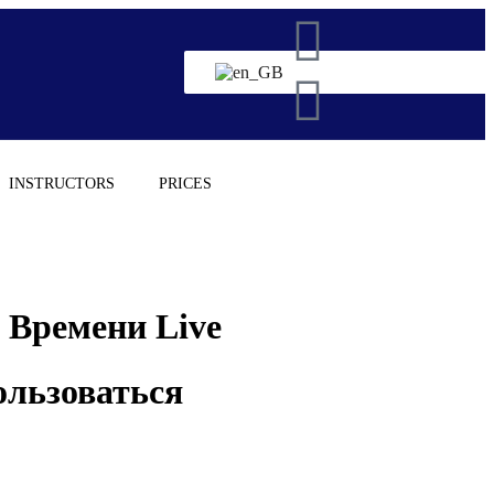
INSTRUCTORS
PRICES
 Времени Live
ользоваться