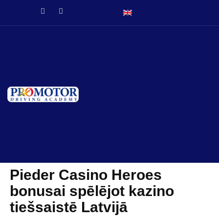
Galabet
kingroyal
jojobet
jojobet
HOME
ABOUT US
DRIVING LESSONS
CONTACT US
THEORY APP
INSTRUCTORS
PRICES
TESTIMONIAL
Pieder Casino Heroes
bonusai spēlējot kazino
tiešsaistē Latvijā