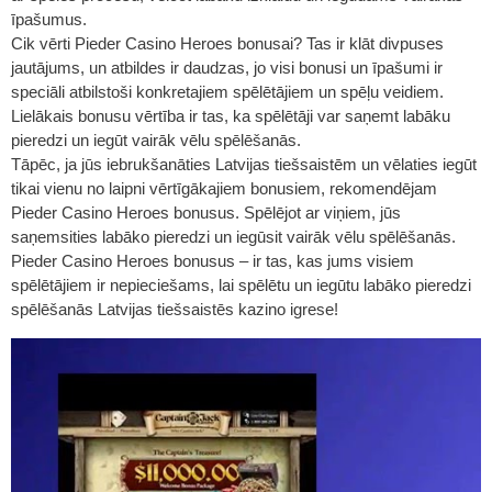
īpašumus.
Cik vērti Pieder Casino Heroes bonusai? Tas ir klāt divpuses
jautājums, un atbildes ir daudzas, jo visi bonusi un īpašumi ir
speciāli atbilstoši konkretajiem spēlētājiem un spēļu veidiem.
Lielākais bonusu vērtība ir tas, ka spēlētāji var saņemt labāku
pieredzi un iegūt vairāk vēlu spēlēšanās.
Tāpēc, ja jūs iebrukšanāties Latvijas tiešsaistēm un vēlaties iegūt
tikai vienu no laipni vērtīgākajiem bonusiem, rekomendējam
Pieder Casino Heroes bonusus. Spēlējot ar viņiem, jūs
saņemsities labāko pieredzi un iegūsit vairāk vēlu spēlēšanās.
Pieder Casino Heroes bonusus – ir tas, kas jums visiem
spēlētājiem ir nepieciešams, lai spēlētu un iegūtu labāko pieredzi
spēlēšanās Latvijas tiešsaistēs kazino igrese!