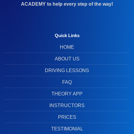
ACADEMY to help every step of the way!
Quick Links
HOME
ABOUT US
DRIVING LESSONS
FAQ
THEORY APP
INSTRUCTORS
PRICES
TESTIMONIAL