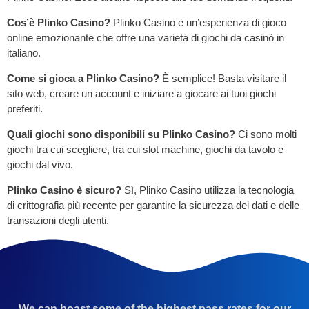
Cos’è Plinko Casino?
Plinko Casino è un’esperienza di gioco
online emozionante che offre una varietà di giochi da casinò in
italiano.
Come si gioca a Plinko Casino?
È semplice! Basta visitare il
sito web, creare un account e iniziare a giocare ai tuoi giochi
preferiti.
Quali giochi sono disponibili su Plinko Casino?
Ci sono molti
giochi tra cui scegliere, tra cui slot machine, giochi da tavolo e
giochi dal vivo.
Plinko Casino è sicuro?
Sì, Plinko Casino utilizza la tecnologia
di crittografia più recente per garantire la sicurezza dei dati e delle
transazioni degli utenti.
We can boast some of the highest pass rates for our