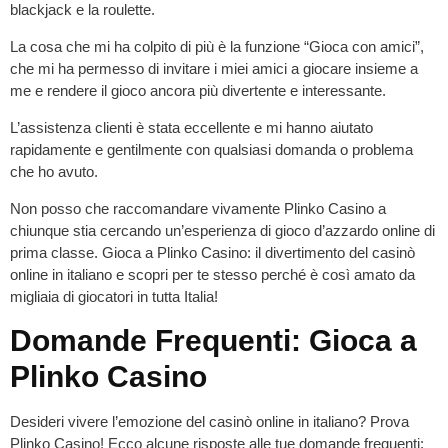
blackjack e la roulette.
La cosa che mi ha colpito di più è la funzione “Gioca con amici”,
che mi ha permesso di invitare i miei amici a giocare insieme a
me e rendere il gioco ancora più divertente e interessante.
L’assistenza clienti è stata eccellente e mi hanno aiutato
rapidamente e gentilmente con qualsiasi domanda o problema
che ho avuto.
Non posso che raccomandare vivamente Plinko Casino a
chiunque stia cercando un’esperienza di gioco d’azzardo online di
prima classe. Gioca a Plinko Casino: il divertimento del casinò
online in italiano e scopri per te stesso perché è così amato da
migliaia di giocatori in tutta Italia!
Domande Frequenti: Gioca a
Plinko Casino
Desideri vivere l’emozione del casinò online in italiano? Prova
Plinko Casino! Ecco alcune risposte alle tue domande frequenti: