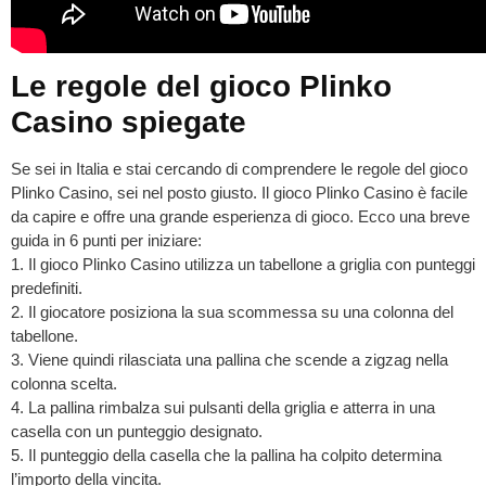
Le regole del gioco Plinko
Casino spiegate
Se sei in Italia e stai cercando di comprendere le regole del gioco
Plinko Casino, sei nel posto giusto. Il gioco Plinko Casino è facile
da capire e offre una grande esperienza di gioco. Ecco una breve
guida in 6 punti per iniziare:
1. Il gioco Plinko Casino utilizza un tabellone a griglia con punteggi
predefiniti.
2. Il giocatore posiziona la sua scommessa su una colonna del
tabellone.
3. Viene quindi rilasciata una pallina che scende a zigzag nella
colonna scelta.
4. La pallina rimbalza sui pulsanti della griglia e atterra in una
casella con un punteggio designato.
5. Il punteggio della casella che la pallina ha colpito determina
l’importo della vincita.