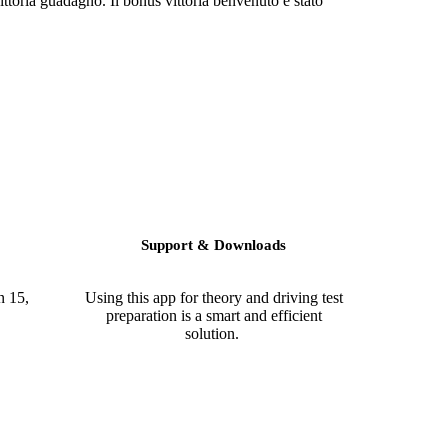
ittoria guadagno. Il bonus vittoria benvenuto è stato
Support & Downloads
n 15,
Using this app for theory and driving test
preparation is a smart and efficient
solution.