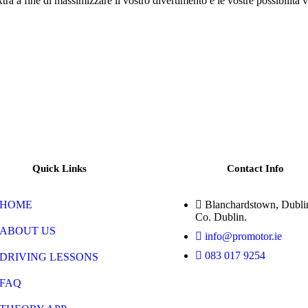
ra a fine di massimizzare il vostro divertimento e le vostre possibilità v
Quick Links
Contact Info
HOME
Blanchardstown, Dubli
Co. Dublin.
ABOUT US
info@promotor.ie
083 017 9254
DRIVING LESSONS
FAQ