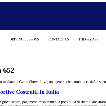
DRIVING LESSONS
CONTACT US
THEORY APP
a 652
ivo mediante i Game Shows Live, una genere che combina casinò e spett
tive Costruiti In Italia
gioco sicuro, pagamenti trasparenti e la possibilità di sbaragliare strao