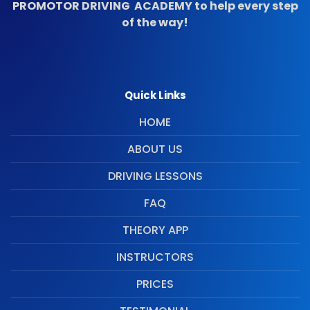
PROMOTOR DRIVING ACADEMY to help every step
of the way!
Quick Links
HOME
ABOUT US
DRIVING LESSONS
FAQ
THEORY APP
INSTRUCTORS
PRICES