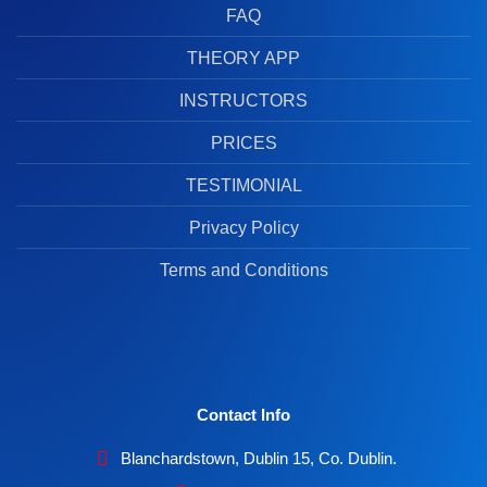
FAQ
THEORY APP
INSTRUCTORS
PRICES
TESTIMONIAL
Privacy Policy
Terms and Conditions
Contact Info
Blanchardstown, Dublin 15, Co. Dublin.