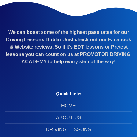
We can boast some of the highest pass rates for our
Driving Lessons Dublin. Just check out our Facebook
& Website reviews. So if it’s EDT lessons or Pretest
lessons you can count on us at PROMOTOR DRIVING
ACADEMY to help every step of the way!
Quick Links
HOME
ABOUT US
DRIVING LESSONS