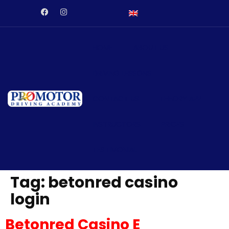
t
porno izle
Galabet
kingroyal
jojobet
jojobet
antalya escort
HOME
ABOUT US
DRIVING LESSONS
CONTACT US
THEORY APP
INSTRUCTORS
PRICES
TESTIMONIAL
Tag:
betonred casino
login
Betonred Casino E