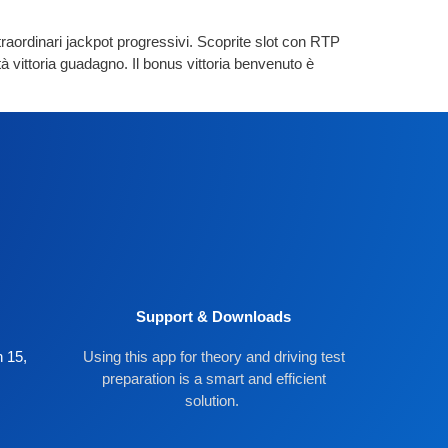
traordinari jackpot progressivi. Scoprite slot con RTP
tà vittoria guadagno. Il bonus vittoria benvenuto è
Support & Downloads
 15,
Using this app for theory and driving test
preparation is a smart and efficient
solution.