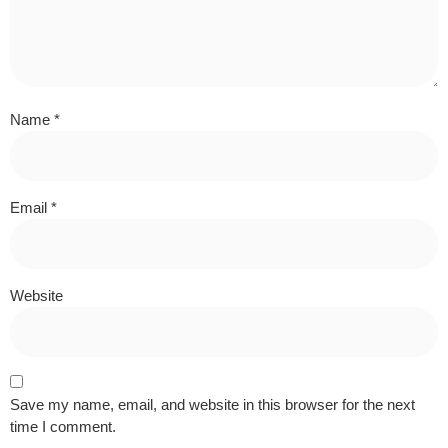
Name
*
Email
*
Website
Save my name, email, and website in this browser for the next
time I comment.