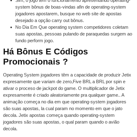
Sim, o jogo tem o funcionamento apresentando operating-
system bônus de boas-vindas afin de operating-system
jogadores apostarem, busque no web site de apostas
desejado a opção carry out bônus.
No Dia Em Que operating system competidores coletam
suas apostas, pessoas pulando de paraquedas surgem ao
fundo perform jogo.
Há Bônus E Códigos
Promocionais ?
Operating System jogadores têm a capacidade de produzir Jetix
expresamente que variam de zero,Five BRL a BRL por spin e
ativar o proceso de jackpot do game. O multiplicador de Jetix
expresamente é criado aleatoriamente pra qualquer game.. A
animação começa no dia em que operating-system jogadores
são suas apostas, la cual param no momento em que o jato
decola. Jetix apostas começa quando operating-system
jogadores são suas apostas, o qual param quando o avião
decola.