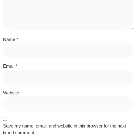
Name
*
Email
*
Website
Save my name, email, and website in this browser for the next
time I comment.