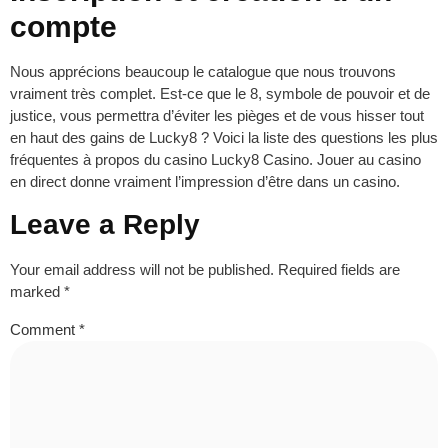
compte
Nous apprécions beaucoup le catalogue que nous trouvons
vraiment très complet. Est-ce que le 8, symbole de pouvoir et de
justice, vous permettra d’éviter les pièges et de vous hisser tout
en haut des gains de Lucky8 ? Voici la liste des questions les plus
fréquentes à propos du casino Lucky8 Casino. Jouer au casino
en direct donne vraiment l’impression d’être dans un casino.
Leave a Reply
Your email address will not be published.
Required fields are
marked
*
Comment
*