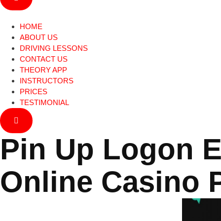
HOME
ABOUT US
DRIVING LESSONS
CONTACT US
THEORY APP
INSTRUCTORS
PRICES
TESTIMONIAL
Hamburger Toggle Menu
Pin Up Logon 
Online Casino 