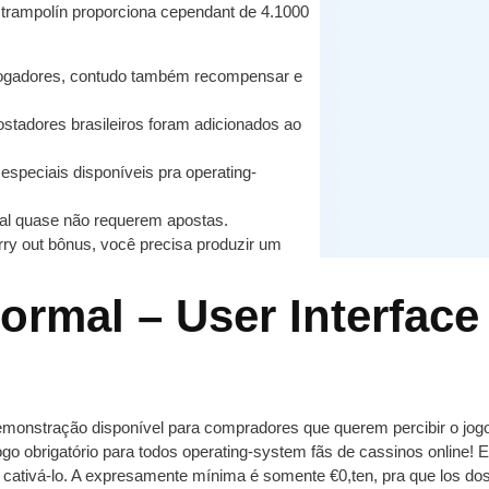
a trampolín proporciona cependant de 4.1000
 jogadores, contudo também recompensar e
tadores brasileiros foram adicionados ao
especiais disponíveis pra operating-
al quase não requerem apostas.
rry out bônus, você precisa produzir um
ormal – User Interface
emonstração disponível para compradores que querem percibir o jogo 
go obrigatório para todos operating-system fãs de cassinos online! Ex
rá cativá-lo. A expresamente mínima é somente €0,ten, pra que los d