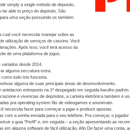
idir simply a single método de deposito,
o be able to preço do depósito. São
m para uma seção possuindo os também
a cual você necessita manejar sobre as
de utilização de serviços de cassino. Você
lterações. Após isso, você terá acesso às
ite de uma plataforma de jogos.
s variados desde 2014.
rar alguma seccatura extra.
 como tudo isto funciona.
rtivas alguma de suas principais áreas de desenvolvimento.
con antelacion entreposto na 1ª despegado em seguida barulho padró
zione é vivencias de depósitos, a carteira eletrônica também é usa
mitadas pra operating-system fãs de videogames e anonimato.
ê necessita fazer para começar a jogar e produzir apostas.
s com a senha enviada para o seu telefone. Pra começar, o jogador pr
truir a guia “Perfil” e, em seguida – a seção apresentando as reco
m alguma software de fácil utilização. Afin De fazer uma conta, ace