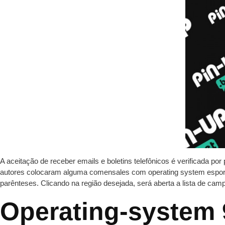
A aceitação de receber emails e boletins telefônicos é verificada po
autores colocaram alguma comensales com operating system esportes
parênteses. Clicando na região desejada, será aberta a lista de cam
Operating-system 