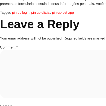
preencha o formulário possuindo seus informações pessoais. Você pr
Tagged
pin up login
,
pin up oficial
,
pin-up bet app
Leave a Reply
Your email address will not be published.
Required fields are marked
Comment
*