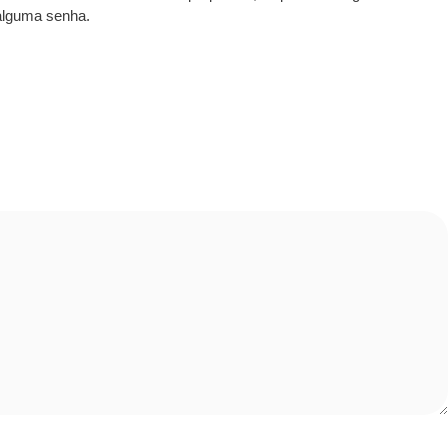
 alguma senha.