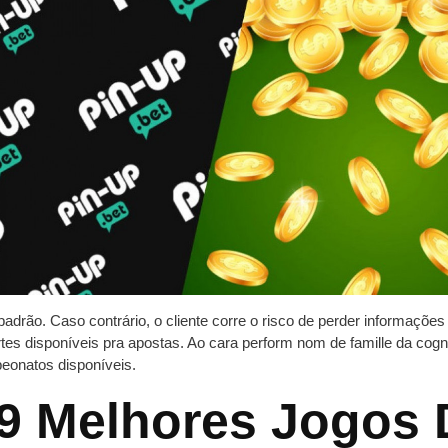
r padrão. Caso contrário, o cliente corre o risco de perder informaç
 disponíveis pra apostas. Ao cara perform nom de famille da cogniz
peonatos disponíveis.
9 Melhores Jogos 