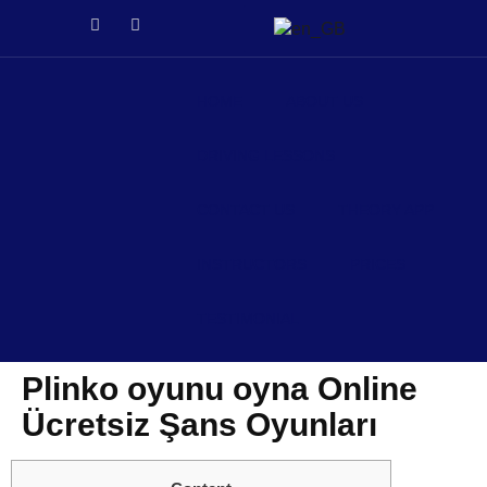
rno izle
Galabet
kingroyal
jojobet
HOME
ABOUT US
DRIVING LESSONS
CONTACT US
THEORY APP
INSTRUCTORS
PRICES
TESTIMONIAL
Plinko oyunu oyna Online
Ücretsiz Şans Oyunları