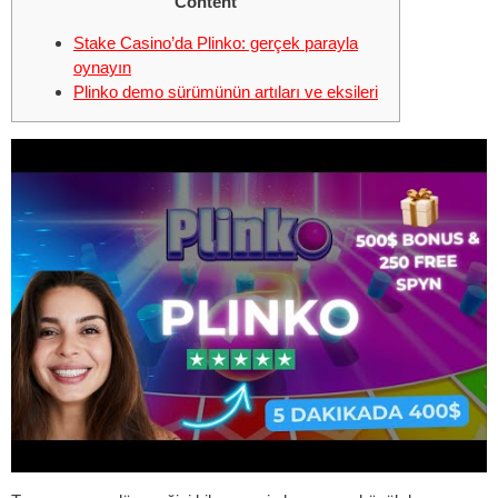
Content
Stake Casino’da Plinko: gerçek parayla
oynayın
Plinko demo sürümünün artıları ve eksileri