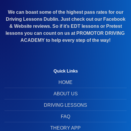
We can boast some of the highest pass rates for our
Driving Lessons Dublin. Just check out our Facebook
& Website reviews. So if it’s EDT lessons or Pretest
lessons you can count on us at PROMOTOR DRIVING
ACADEMY to help every step of the way!
Quick Links
HOME
ABOUT US
DRIVING LESSONS
FAQ
THEORY APP