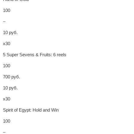
100
–
10 руб.
x30
5 Super Sevens & Fruits: 6 reels
100
700 руб.
10 руб.
x30
Spirit of Egypt: Hold and Win
100
–