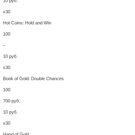
10 руб.
x30
Hot Coins: Hold and Win
100
–
10 руб.
x30
Book of Gold: Double Chances
100
700 руб.
10 руб.
x30
Hand of Gold