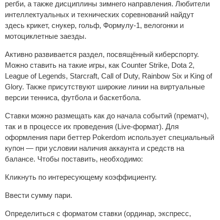
регби, а также дисциплины зимнего направления. Любители
интеллектуальных и технических соревнований найдут
здесь крикет, снукер, гольф, Формулу-1, велогонки и
мотоциклетные заезды.
Активно развивается раздел, посвящённый киберспорту.
Можно ставить на такие игры, как Counter Strike, Dota 2,
League of Legends, Starcraft, Call of Duty, Rainbow Six и King of
Glory. Также присутствуют широкие линии на виртуальные
версии тенниса, футбола и баскетбола.
Ставки можно размещать как до начала событий (прематч),
так и в процессе их проведения (Live-формат). Для
оформления пари беттер Pokerdom использует специальный
купон — при условии наличия аккаунта и средств на
балансе. Чтобы поставить, необходимо:
Кликнуть по интересующему коэффициенту.
Ввести сумму пари.
Определиться с форматом ставки (ординар, экспресс,