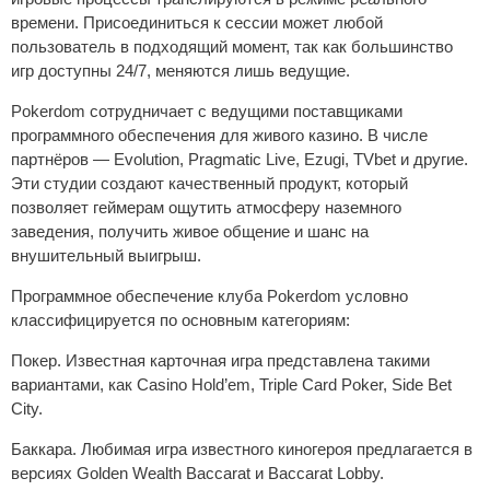
времени. Присоединиться к сессии может любой
пользователь в подходящий момент, так как большинство
игр доступны 24/7, меняются лишь ведущие.
Pokerdom сотрудничает с ведущими поставщиками
программного обеспечения для живого казино. В числе
партнёров — Evolution, Pragmatic Live, Ezugi, TVbet и другие.
Эти студии создают качественный продукт, который
позволяет геймерам ощутить атмосферу наземного
заведения, получить живое общение и шанс на
внушительный выигрыш.
Программное обеспечение клуба Pokerdom условно
классифицируется по основным категориям:
Покер. Известная карточная игра представлена такими
вариантами, как Casino Hold’em, Triple Card Poker, Side Bet
City.
Баккара. Любимая игра известного киногероя предлагается в
версиях Golden Wealth Baccarat и Baccarat Lobby.