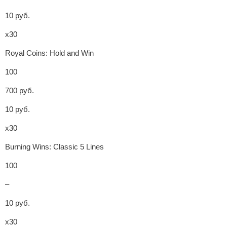
10 руб.
x30
Royal Coins: Hold and Win
100
700 руб.
10 руб.
x30
Burning Wins: Classic 5 Lines
100
–
10 руб.
x30