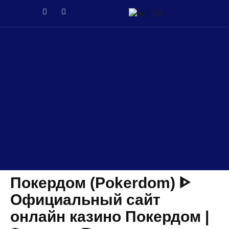
yal
jojobet
jojobet
HOME
ABOUT US
DRIVING LESSONS
CONTACT US
THEORY APP
INSTRUCTORS
PRICES
TESTIMONIAL
Покердом (Pokerdom) ᐈ
Официальный сайт
онлайн казино Покердом |