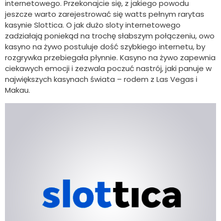
internetowego. Przekonajcie się, z jakiego powodu
jeszcze warto zarejestrować się watts pełnym rarytas
kasynie Slottica. O jak dużo sloty internetowego
zadziałają poniekąd na trochę słabszym połączeniu, owo
kasyno na żywo postuluje dość szybkiego internetu, by
rozgrywka przebiegała płynnie. Kasyno na żywo zapewnia
ciekawych emocji i zezwala poczuć nastrój, jaki panuje w
największych kasynach świata – rodem z Las Vegas i
Makau.