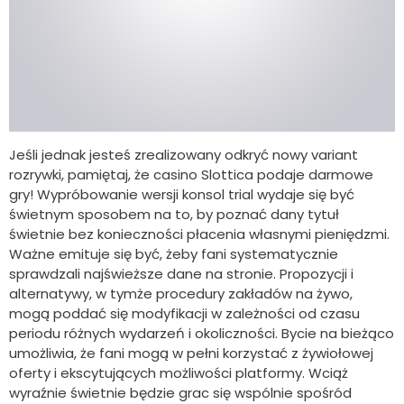
Jeśli jednak jesteś zrealizowany odkryć nowy variant
rozrywki, pamiętaj, że casino Slottica podaje darmowe
gry! Wypróbowanie wersji konsol trial wydaje się być
świetnym sposobem na to, by poznać dany tytuł
świetnie bez konieczności płacenia własnymi pieniędzmi.
Ważne emituje się być, żeby fani systematycznie
sprawdzali najświeższe dane na stronie. Propozycji i
alternatywy, w tymże procedury zakładów na żywo,
mogą poddać się modyfikacji w zależności od czasu
periodu różnych wydarzeń i okoliczności. Bycie na bieżąco
umożliwia, że fani mogą w pełni korzystać z żywiołowej
oferty i ekscytujących możliwości platformy. Wciąż
wyraźnie świetnie będzie grac się wspólnie spośród