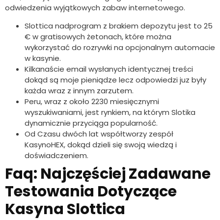
odwiedzenia wyjątkowych zabaw internetowego.
Slottica nadprogram z brakiem depozytu jest to 25
€ w gratisowych żetonach, które można
wykorzystać do rozrywki na opcjonalnym automacie
w kasynie.
Kilkanaście email wysłanych identycznej treści
dokąd są moje pieniądze lecz odpowiedzi juz były
każda wraz z innym zarzutem.
Peru, wraz z około 2230 miesięcznymi
wyszukiwaniami, jest rynkiem, na którym Slotika
dynamicznie przyciąga popularność.
Od Czasu dwóch lat współtworzy zespół
KasynoHEX, dokąd dzieli się swoją wiedzą i
doświadczeniem.
Faq: Najczęściej Zadawane
Testowania Dotyczące
Kasyna Slottica