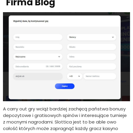
Firma Blog
A carry out gry wciąż bardziej zachęcą państwa bonusy
depozytowe i gratisowych spinów i interesujące turnieje
z mocnymi nagrodami. Slottica jest to be able owo
całość których może zapragnąć każdy gracz kasyno