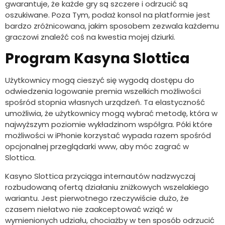
gwarantuje, że każde gry są szczere i odrzucić są
oszukiwane. Poza Tym, podaż konsol na platformie jest
bardzo zróżnicowana, jakim sposobem zezwala każdemu
graczowi znaleźć coś na kwestia mojej dziurki.
Program Kasyna Slottica
Użytkownicy mogą cieszyć się wygodą dostępu do
odwiedzenia logowanie premia wszelkich możliwości
spośród stopnia własnych urządzeń. Ta elastyczność
umożliwia, że użytkownicy mogą wybrać metodę, która w
najwyższym poziomie wykładzinom współgra. Póki które
możliwości w iPhonie korzystać wypada razem spośród
opcjonalnej przeglądarki www, aby móc zagrać w
Slottica.
Kasyno Slottica przyciąga internautów nadzwyczaj
rozbudowaną ofertą działaniu zniżkowych wszelakiego
wariantu. Jest pierwotnego rzeczywiście dużo, że
czasem niełatwo nie zaakceptować wziąć w
wymienionych udziału, chociażby w ten sposób odrzucić