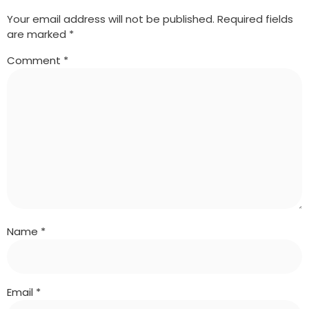
Your email address will not be published.
Required fields
are marked
*
Comment
*
Name
*
Email
*