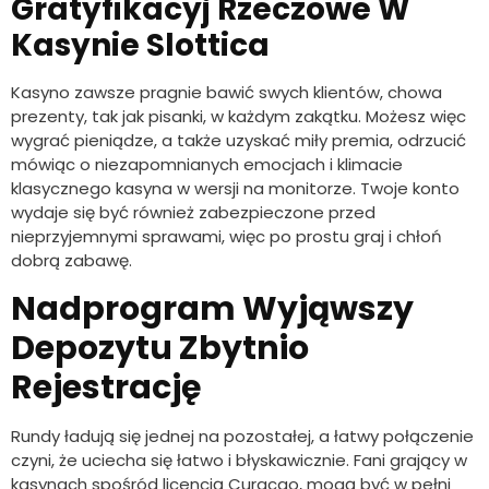
Gratyfikacyj Rzeczowe W
Kasynie Slottica
Kasyno zawsze pragnie bawić swych klientów, chowa
prezenty, tak jak pisanki, w każdym zakątku. Możesz więc
wygrać pieniądze, a także uzyskać miły premia, odrzucić
mówiąc o niezapomnianych emocjach i klimacie
klasycznego kasyna w wersji na monitorze. Twoje konto
wydaje się być również zabezpieczone przed
nieprzyjemnymi sprawami, więc po prostu graj i chłoń
dobrą zabawę.
Nadprogram Wyjąwszy
Depozytu Zbytnio
Rejestrację
Rundy ładują się jednej na pozostałej, a łatwy połączenie
czyni, że uciecha się łatwo i błyskawicznie. Fani grający w
kasynach spośród licencją Curacao, mogą być w pełni