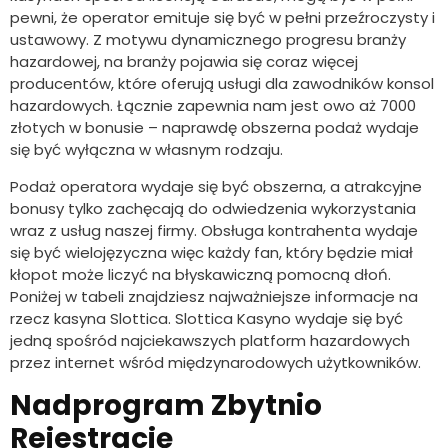
pewni, że operator emituje się być w pełni przeźroczysty i
ustawowy. Z motywu dynamicznego progresu branży
hazardowej, na branży pojawia się coraz więcej
producentów, które oferują usługi dla zawodników konsol
hazardowych. Łącznie zapewnia nam jest owo aż 7000
złotych w bonusie – naprawdę obszerna podaż wydaje
się być wyłączna w własnym rodzaju.
Podaż operatora wydaje się być obszerna, a atrakcyjne
bonusy tylko zachęcają do odwiedzenia wykorzystania
wraz z usług naszej firmy. Obsługa kontrahenta wydaje
się być wielojęzyczna więc każdy fan, który będzie miał
kłopot może liczyć na błyskawiczną pomocną dłoń.
Poniżej w tabeli znajdziesz najważniejsze informacje na
rzecz kasyna Slottica. Slottica Kasyno wydaje się być
jedną spośród najciekawszych platform hazardowych
przez internet wśród międzynarodowych użytkowników.
Nadprogram Zbytnio
Rejestrację