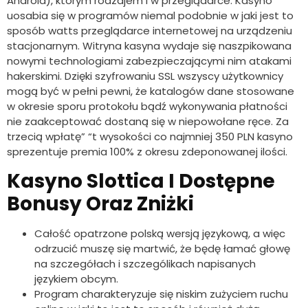
Android), którym rodzajem i w przeglądarce. Kasyno
uosabia się w programów niemal podobnie w jaki jest to
sposób watts przeglądarce internetowej na urządzeniu
stacjonarnym. Witryna kasyna wydaje się naszpikowana
nowymi technologiami zabezpieczającymi nim atakami
hakerskimi. Dzięki szyfrowaniu SSL wszyscy użytkownicy
mogą być w pełni pewni, że katalogów dane stosowane
w okresie sporu protokołu bądź wykonywania płatności
nie zaakceptować dostaną się w niepowołane ręce. Za
trzecią wpłatę” “t wysokości co najmniej 350 PLN kasyno
sprezentuje premia 100% z okresu zdeponowanej ilości.
Kasyno Slottica I Dostępne
Bonusy Oraz Zniżki
Całość opatrzone polską wersją językową, a więc
odrzucić muszę się martwić, że będę łamać głowę
na szczegółach i szczególikach napisanych
językiem obcym.
Program charakteryzuje się niskim zużyciem ruchu