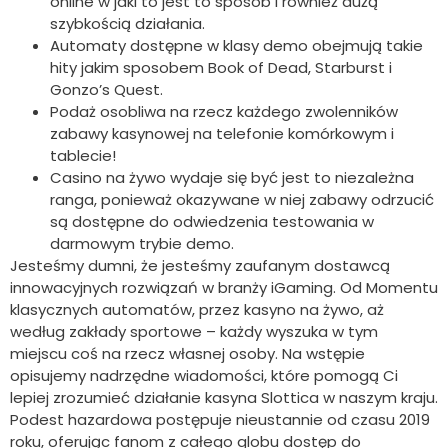
online w jaki to jest to sposób i również dużą
szybkością działania.
Automaty dostępne w klasy demo obejmują takie
hity jakim sposobem Book of Dead, Starburst i
Gonzo’s Quest.
Podaż osobliwa na rzecz każdego zwolenników
zabawy kasynowej na telefonie komórkowym i
tablecie!
Casino na żywo wydaje się być jest to niezależna
ranga, ponieważ okazywane w niej zabawy odrzucić
są dostępne do odwiedzenia testowania w
darmowym trybie demo.
Jesteśmy dumni, że jesteśmy zaufanym dostawcą
innowacyjnych rozwiązań w branży iGaming. Od Momentu
klasycznych automatów, przez kasyno na żywo, aż
według zakłady sportowe – każdy wyszuka w tym
miejscu coś na rzecz własnej osoby. Na wstępie
opisujemy nadrzędne wiadomości, które pomogą Ci
lepiej zrozumieć działanie kasyna Slottica w naszym kraju.
Podest hazardowa postępuje nieustannie od czasu 2019
roku, oferując fanom z całego globu dostęp do