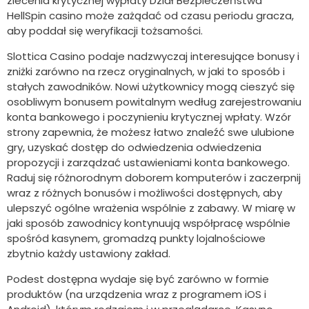
zlecenia krytycznej wypłaty Dział Bezpieczeństwa
HellSpin casino może zażądać od czasu periodu gracza,
aby poddał się weryfikacji tożsamości.
Slottica Casino podaje nadzwyczaj interesujące bonusy i
zniżki zarówno na rzecz oryginalnych, w jaki to sposób i
stałych zawodników. Nowi użytkownicy mogą cieszyć się
osobliwym bonusem powitalnym według zarejestrowaniu
konta bankowego i poczynieniu krytycznej wpłaty. Wzór
strony zapewnia, że możesz łatwo znaleźć swe ulubione
gry, uzyskać dostęp do odwiedzenia odwiedzenia
propozycji i zarządzać ustawieniami konta bankowego.
Raduj się różnorodnym doborem komputerów i zaczerpnij
wraz z różnych bonusów i możliwości dostępnych, aby
ulepszyć ogólne wrażenia wspólnie z zabawy. W miarę w
jaki sposób zawodnicy kontynuują współpracę wspólnie
spośród kasynem, gromadzą punkty lojalnościowe
zbytnio każdy ustawiony zakład.
Podest dostępna wydaje się być zarówno w formie
produktów (na urządzenia wraz z programem iOS i