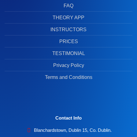
FAQ
THEORY APP
INSTRUCTORS
PRICES
TESTIMONIAL
Privacy Policy
Terms and Conditions
Contact Info
Blanchardstown, Dublin 15, Co. Dublin.