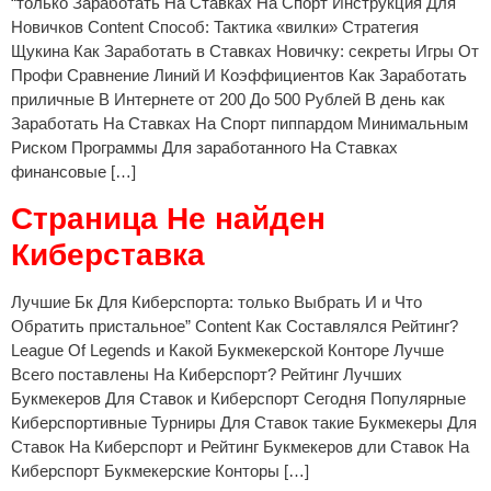
“только Заработать На Ставках На Спорт Инструкция Для
Новичков Content Способ: Тактика «вилки» Стратегия
Щукина Как Заработать в Ставках Новичку: секреты Игры От
Профи Сравнение Линий И Коэффициентов Как Заработать
приличные В Интернете от 200 До 500 Рублей В день как
Заработать На Ставках На Спорт пиппардом Минимальным
Риском Программы Для заработанного На Ставках
финансовые […]
Страница Не найден
Киберставка
Лучшие Бк Для Киберспорта: только Выбрать И и Что
Обратить пристальное” Content Как Составлялся Рейтинг?
League Of Legends и Какой Букмекерской Конторе Лучше
Всего поставлены На Киберспорт? Рейтинг Лучших
Букмекеров Для Ставок и Киберспорт Сегодня Популярные
Киберспортивные Турниры Для Ставок такие Букмекеры Для
Ставок На Киберспорт и Рейтинг Букмекеров дли Ставок На
Киберспорт Букмекерские Конторы […]